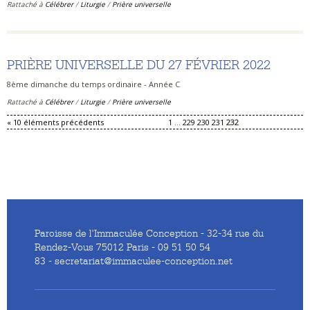
Rattaché à
Célébrer
/
Liturgie
/
Prière universelle
PRIÈRE UNIVERSELLE DU 27 FÉVRIER 2022
8ème dimanche du temps ordinaire - Année C
Rattaché à
Célébrer
/
Liturgie
/
Prière universelle
« 10 éléments précédents
1
...
229
230
231
232
Paroisse de l'Immaculée Conception - 32-34 rue du
Rendez-Vous 75012 Paris - 09 51 50 54
83 - secretariat@immaculee-conception.net