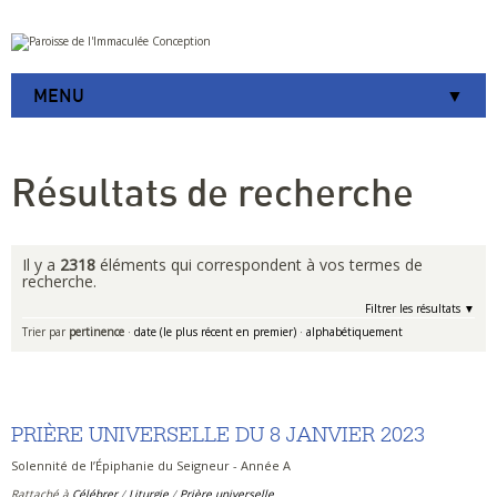
Aller
Outils
au
personnels
contenu.
|
MENU
Aller
à
la
navigation
Résultats de recherche
Il y a
2318
éléments qui correspondent à vos termes de
recherche.
Filtrer les résultats
Trier par
pertinence
·
date (le plus récent en premier)
·
alphabétiquement
PRIÈRE UNIVERSELLE DU 8 JANVIER 2023
Solennité de l’Épiphanie du Seigneur - Année A
Rattaché à
Célébrer
/
Liturgie
/
Prière universelle