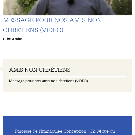
MESSAGE POUR NOS AMIS NON
CHRÉTIENS (VIDEO)
Lire la suite…
Navigation
AMIS NON CHRÉTIENS
Message pour nos amis non chrétiens (VIDEO)
Paroisse de l'Immaculée Conception - 32-34 rue du