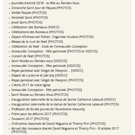
Journées d'amitié 2018 - la Fête au Rendez-Vous
Dimanche Saint Jour de Pâques (PHOTOS)
Veillée Pascale (PHOTOS)
Vendredi Saint (PHOTOS)
Jeudi Saint (PHOTOS)
Célébration des Rameaux (VIDEO)
Célébrations des Rameaux (PHOTOS)
Départ d'Emmanuel Pottier, Organiste titulaire (PHOTOS)
Messes de la nuit de Noël [PHOTOS]
Célébration de Noël - Ecole de l'Immaculée Conception
Immaculée Conception - Fête patronale [PHOTOS et VIDEOS]
Concert de Noël [PHOTOS]
Saint Nicolas au Rendez-vous [VIDEOS]
Immaculée Conception - Fête patronale [VIDEOS]
Repas paroissial avec l'aligot de l'Aveyron... [VIDEO]
Départ de Lucienne et Joël Joly [VIDEO]
Repas paroissial avec l'aligot de l'Aveyron [PHOTOS]
Crèche 2017 de notre église
Immaculée Conception - Fête patronale [PHOTOS]
Saint Nicolas au Rendez-Vous (PHOTOS)
Inauguration solennelle de la statue de Sainte Catherine Labouré (VIDEO)
Inauguration solennelle de la statue de Sainte Catherine Labouré (PHOTOS)
Profession de foi des jeunes de l'Aumônerie Vacourdy
Prière pour les défunts 2017 [PHOTOS]
Toussaint 2017 [PHOTOS]
Ordination diaconale de David Nogueira et Thierry Prin [PHOTOS]
Accueil des nouveaux diacres David Nogueira et Thierry Prin - 8 octobre 2017
[PHOTOS]