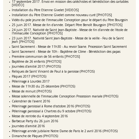
17 septembre 2017. Envoi en mission des catéchistes et bénédiction des cartables
[VIDEO]
Installation du Père Etienne Givelet [VIDEOS]
Installation du Père Etienne Givelet comme nouveau curé [PHOTOS]
Vidéo du pole jeune de l'Immaculée Conception pour le départ du Père Bourgoin
25 juin 2017. Messe de fin d'année. Départ Père Benoît Bourgoin [PHOTOS]
24 juin 2017. Nativité de Saint Jean-Baptiste - Messe de fin d'année de l'école de
l'Immaculée Conception [PHOTOS]
23 juin 2017. Nativité Saint Jean-Baptiste - Messe de la veille - Feu de la Saint
Jean [PHOTOS]
Saint Sacrement - Messe de 11h30 - Au revoir Soane. Procession Saint Sacrement
Saint Sacrement - Messe de 10h - Baptême de Côme - Bénédiction des papas
Première communion de 56 enfants [PHOTOS]
Baptême de 26 enfants [PHOTOS]
Journées d'amitié 2017 (PHOTOS)
Reliques de Saint Vincent de Paul à la paroisse (PHOTOS)
Pâques 2017 (PHOTOS)
Pèlerinage à Lourdes 2017
Messe de 11h30 du 25 décembre (PHOTOS)
Messe de minuit (PHOTOS)
Messe solennelle de l’Immaculée Conception Procession mariale (PHOTOS)
Calendrier de l'avent 2016
Pèlerinage paroissial à Rome d'octobre 2016 (PHOTOS)
Pèlerinage paroissial à Chartres du 9 octobre (PHOTOS)
Messe de rentrée du 4 septembre 2016
Barbecue Party du 26 juin 2016
Journées d'amitié 2016
Pèlerinage année jubilaire Notre Dame de Paris le 2 avril 2016 (PHOTOS)
Dimanche de Pâques (PHOTOS)