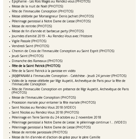
Epiphanie - Les Rois Mages au Rendez-vous (PHOTOS)
Messe de la nuit de Noël (PHOTOS)
Fête de l'Immaculée Conception (PHOTOS)
Messe célébrée par Monseigneur Denis Jachiet (PHOTOS)
Pèlerinage paroissial à Notre Dame de Liesse (PHOTOS)
Messe de rentrée (PHOTOS)
Messe de fin d'année et barbecue party (PHOTOS)
Journées d'amitié 2019 - Au Rendez-Vous avec l'Histoire
Vigile Pascale (PHOTOS)
Vendredi Saint (PHOTOS)
Chemin de Croix de l'Immaculée Conception au Saint Esprit (PHOTOS)
Jeudi Saint (PHOTOS)
Dimanche des Rameaux (PHOTOS)
Fête de la Saint Patrick (PHOTOS)
Fête de la Saint Patrick à la paroisse en vidéo
JMJ@PANAM à l'Immaculée Conception - Catéchèse - Jeudi 24 janvier (PHOTOS)
Vidéo de la messe célébrée par Mgr Aupetit, Archevêque de Paris pour la fête de
l'Immaculée Conception
Fête de l'Immaculée Conception en présence de Mgr Aupetit, Archevêque de Paris
(PHOTOS)
Messe de l'Immaculée Conception (PHOTOS)
Procession mariale pour entamer la fête mariale (PHOTOS)
Saint Nicolas au Rendez-Vous 2018 (VIDEO)
Saint Nicolas au Rendez-Vous 2018 (PHOTOS)
Pèlerinage en Terre Sainte du 24 octobre au 2 novembre 2018
Pèlerinage paroissial à Notre Dame de Liesse: le pèlerinage continue !... (VIDEO)
Pèlerinage paroissial à Notre Dame de Liesse (PHOTOS)
Messe de rentrée paroissiale (PHOTOS)
Messe de fin d'année et d'action de grâce pour le père Camille