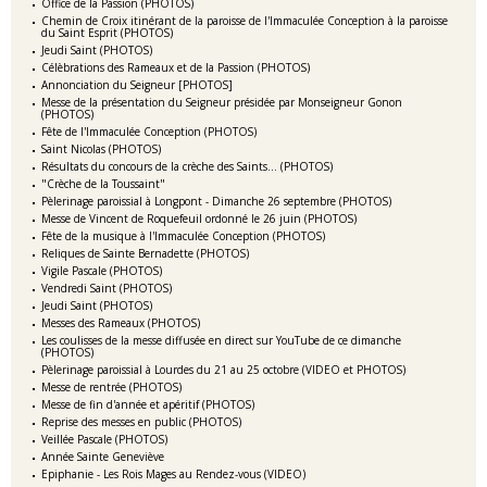
Office de la Passion (PHOTOS)
Chemin de Croix itinérant de la paroisse de l'Immaculée Conception à la paroisse
du Saint Esprit (PHOTOS)
Jeudi Saint (PHOTOS)
Célèbrations des Rameaux et de la Passion (PHOTOS)
Annonciation du Seigneur [PHOTOS]
Messe de la présentation du Seigneur présidée par Monseigneur Gonon
(PHOTOS)
Fête de l'Immaculée Conception (PHOTOS)
Saint Nicolas (PHOTOS)
Résultats du concours de la crèche des Saints... (PHOTOS)
"Crèche de la Toussaint"
Pèlerinage paroissial à Longpont - Dimanche 26 septembre (PHOTOS)
Messe de Vincent de Roquefeuil ordonné le 26 juin (PHOTOS)
Fête de la musique à l'Immaculée Conception (PHOTOS)
Reliques de Sainte Bernadette (PHOTOS)
Vigile Pascale (PHOTOS)
Vendredi Saint (PHOTOS)
Jeudi Saint (PHOTOS)
Messes des Rameaux (PHOTOS)
Les coulisses de la messe diffusée en direct sur YouTube de ce dimanche
(PHOTOS)
Pèlerinage paroissial à Lourdes du 21 au 25 octobre (VIDEO et PHOTOS)
Messe de rentrée (PHOTOS)
Messe de fin d'année et apéritif (PHOTOS)
Reprise des messes en public (PHOTOS)
Veillée Pascale (PHOTOS)
Année Sainte Geneviève
Epiphanie - Les Rois Mages au Rendez-vous (VIDEO)