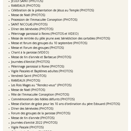
JEUDI SAINT (PHOTOS)
RAMEAUX (PHOTOS)
Célébration de la présentation de Jésus au Temple (PHOTOS)
Messe de Noël (PHOTOS)
Procession de l'Immaculée Conception (PHOTOS)
SAINT NICOLAS (PHOTOS)
Dîner des bénévoles (PHOTOS)
Pèlerinage paroissial à Reims (PHOTOS et VIDEO)
Messe de rentrée du pôle jeune avec bénédiction des cartables (PHOTOS)
Messe et forum des groupes du 10 septembre (PHOTOS)
Messe et Forum des groupes (PHOTOS)
Chant à la paroisse (VIDEO)
Messe de fin d'année et Barbecue (PHOTOS)
Journées d'Amitié (PHOTOS)
Pèlerinage paroissial à Rome (PHOTOS)
Vigile Pascales et Baptêmes adultes (PHOTOS)
Vendredi Saint (PHOTOS)
RAMEAUX (PHOTOS)
Les Rois Mages au "Rendez-vous" (PHOTOS)
Messe de Noël (PHOTOS)
Fête de l'Immaculée Conception (PHOTOS)
Commémoration des fidèles défunts (PHOTOS)
Messe d'action de grâce pour les 10 ans d'ordination du père Edouard (PHOTOS)
Dîner des bénévoles (PHOTOS)
Forum des groupes de la paroisse (PHOTOS)
Messe de fin d'année (PHOTOS)
Journées d'amitié 2022 (PHOTOS)
Vigile Pascale (PHOTOS)