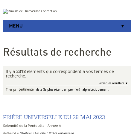
Aller
Outils
au
personnels
contenu.
|
MENU
Aller
à
la
navigation
Résultats de recherche
Il y a
2318
éléments qui correspondent à vos termes de
recherche.
Filtrer les résultats
Trier par
pertinence
·
date (le plus récent en premier)
·
alphabétiquement
PRIÈRE UNIVERSELLE DU 28 MAI 2023
Solennité de la Pentecôte - Année A
Rattaché à
Célébrer
/
Liturgie
/
Prière universelle