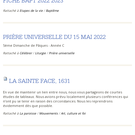
FICHE BAPT 2022 2023
Rattaché à
Etapes de la vie
/
Baptême
PRIÈRE UNIVERSELLE DU 15 MAI 2022
5ème Dimanche de Pâques - Année C
Rattaché à
Célébrer
/
Liturgie
/
Prière universelle
LA SAINTE FACE, 1631
En vue de maintenir un lien entre nous, nous vous partageons de courtes
études de tableaux. Nous avions prévu localement plusieurs conférences qui
n’ont pu se tenir en raison des circonstances. Nous les reprendrons
évidemment dès que possible.
Rattaché à
La paroisse
/
Mouvements
/
Art, culture et foi