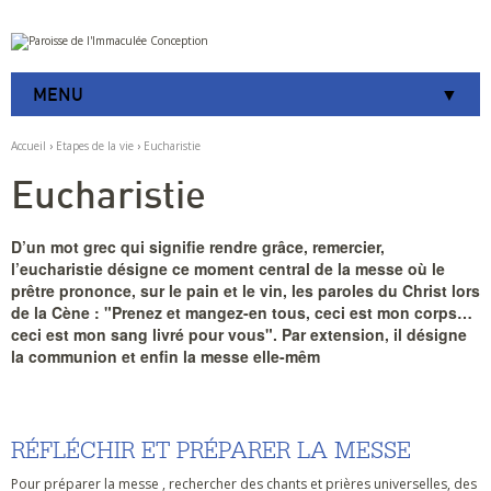
Aller
Outils
au
personnels
contenu.
|
MENU
Aller
à
la
Accueil
›
Etapes de la vie
›
Eucharistie
navigation
Eucharistie
D’un mot grec qui signifie rendre grâce, remercier,
l’eucharistie désigne ce moment central de la messe où le
prêtre prononce, sur le pain et le vin, les paroles du Christ lors
de la Cène : "Prenez et mangez-en tous, ceci est mon corps…
ceci est mon sang livré pour vous". Par extension, il désigne
la communion et enfin la messe elle-mêm
RÉFLÉCHIR ET PRÉPARER LA MESSE
Pour préparer la messe , rechercher des chants et prières universelles, des