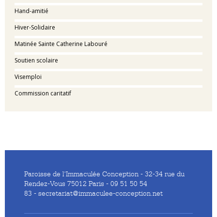
Hand-amitié
Hiver-Solidaire
Matinée Sainte Catherine Labouré
Soutien scolaire
Visemploi
Commission caritatif
Paroisse de l'Immaculée Conception - 32-34 rue du
Rendez-Vous 75012 Paris - 09 51 50 54
83 - secretariat@immaculee-conception.net