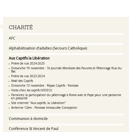
Navigation
CHARITÉ
AFC
Alphabétisation d’adultes (Secours Catholique)
Aux Captifs la Libération
Prière de rue 2024-2025
Dimanche 19 novembre : 7e Journée Mondiale des Pauvres et Pèlerinage Rue du
Bac
Prière de rue 2023-2024
Noël des Captifs
Dimanche 13 novembre : Repas Captifs - Paroisse
Visite chez les captifs (VIDEO)
Parrainez la participation du pèlerinage à Rome avec le Pape pour une personne
en précarité
Site internet "Aux captifs, la Libération"
Antenne 12ém - Paroisse Immaculée Conception
Communion à domicile
Conférence St Vincent de Paul