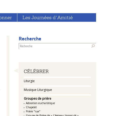
onner
Les Journées d'Amitié
Recherche
Navigation
CÉLÉBRER
Liturgie
Musique Liturgique
Groupes de prière
Adoration eucharistique
Chapelet
Prière "rue"
Groupe de Prière de « L’Agneau Immaculé »