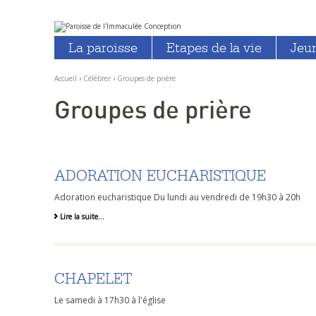
Aller
Outils
au
personnels
La paroisse
Etapes de la vie
Jeu
contenu.
|
Aller
à
Accueil
›
Célébrer
›
Groupes de prière
la
navigation
Groupes de prière
ADORATION EUCHARISTIQUE
Adoration eucharistique Du lundi au vendredi de 19h30 à 20h
Lire la suite…
CHAPELET
Le samedi à 17h30 à l'église