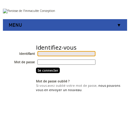
Aller
Outils
au
personnels
contenu.
|
MENU
Aller
à
la
navigation
Identifiant
Mot de passe
Mot de passe oublié ?
Si vous avez oublié votre mot de passe,
nous pouvons
vous en envoyer un nouveau
.