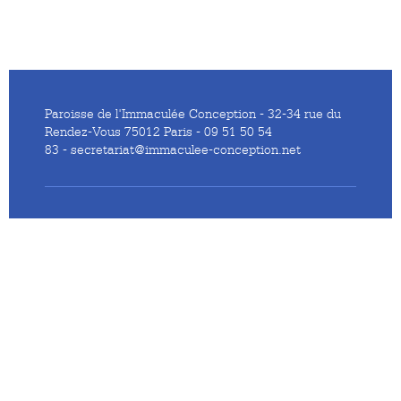
Paroisse de l'Immaculée Conception - 32-34 rue du
Rendez-Vous 75012 Paris - 09 51 50 54
83 - secretariat@immaculee-conception.net