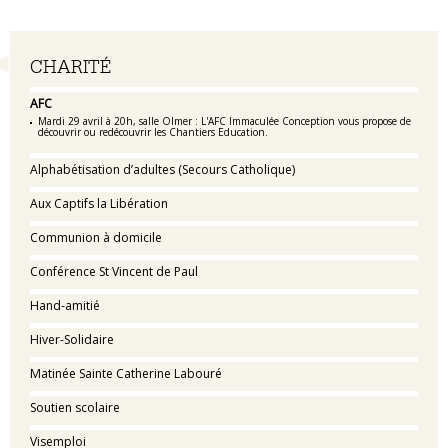
Navigation
CHARITÉ
AFC
Mardi 29 avril à 20h, salle Olmer : L'AFC Immaculée Conception vous propose de
découvrir ou redécouvrir les Chantiers Education.
Alphabétisation d’adultes (Secours Catholique)
Aux Captifs la Libération
Communion à domicile
Conférence St Vincent de Paul
Hand-amitié
Hiver-Solidaire
Matinée Sainte Catherine Labouré
Soutien scolaire
Visemploi