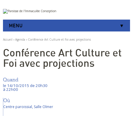
Aller
Outils
au
personnels
contenu.
|
MENU
Aller
à
la
Accueil
›
Agenda
›
Conférence Art Culture et Foi avec projections
navigation
Conférence Art Culture et
Foi avec projections
Quand
le 14/10/2015
de 20h30
à 22h00
Où
Centre paroissial, Salle Olmer