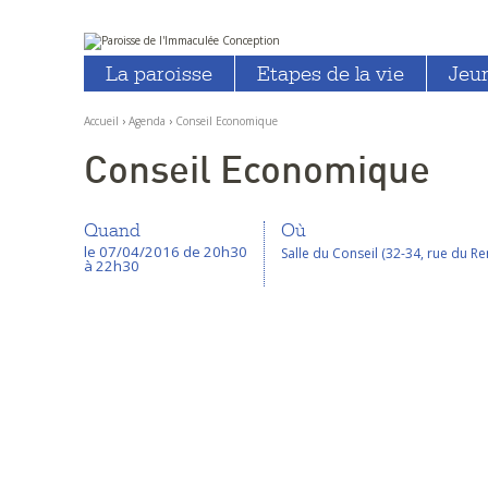
Aller
Outils
au
personnels
La paroisse
Etapes de la vie
Jeu
contenu.
|
Aller
à
Accueil
›
Agenda
›
Conseil Economique
la
navigation
Conseil Economique
Quand
Où
le 07/04/2016
de 20h30
Salle du Conseil (32-34, rue du R
à 22h30