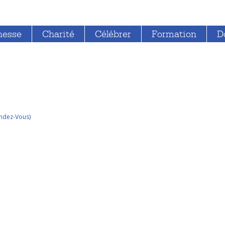
nesse
Charité
Célébrer
Formation
D
endez-Vous)