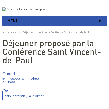
Aller
Outils
au
personnels
contenu.
|
MENU
Aller
à
la
Accueil
›
Agenda
›
Déjeuner proposé par la Conférence Saint Vincent-de-Paul
navigation
Déjeuner proposé par la
Conférence Saint Vincent-
de-Paul
Quand
le 11/06/2016
de 12h00
à 14h00
Où
Centre paroissial, Salle Olmer C