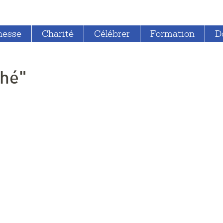
nesse
Charité
Célébrer
Formation
D
ché"