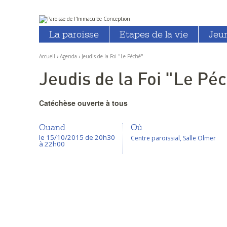
Aller
Outils
au
personnels
La paroisse
Etapes de la vie
Jeu
contenu.
|
Aller
à
Accueil
›
Agenda
›
Jeudis de la Foi "Le Péché"
la
navigation
Jeudis de la Foi "Le Pé
Catéchèse ouverte à tous
Quand
Où
le 15/10/2015
de 20h30
Centre paroissial, Salle Olmer
à 22h00