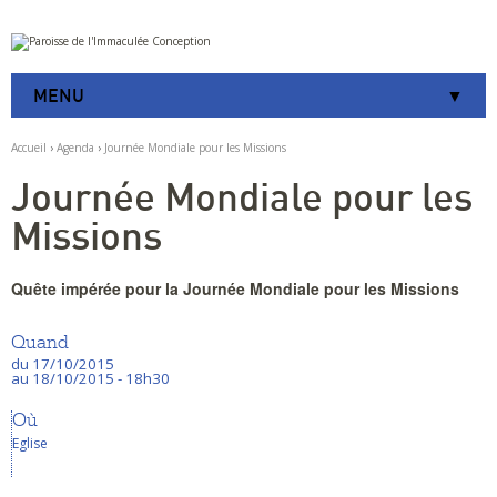
Aller
Outils
au
personnels
contenu.
|
MENU
Aller
à
la
Accueil
›
Agenda
›
Journée Mondiale pour les Missions
navigation
Journée Mondiale pour les
Missions
Quête impérée pour la Journée Mondiale pour les Missions
Quand
du 17/10/2015
au 18/10/2015
- 18h30
Où
Eglise