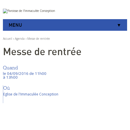
Aller
Outils
au
personnels
contenu.
|
MENU
Aller
à
la
Accueil
›
Agenda
›
Messe de rentrée
navigation
Messe de rentrée
Quand
le 04/09/2016
de 11h00
à 13h00
Où
Eglise de l'Immaculée Conception