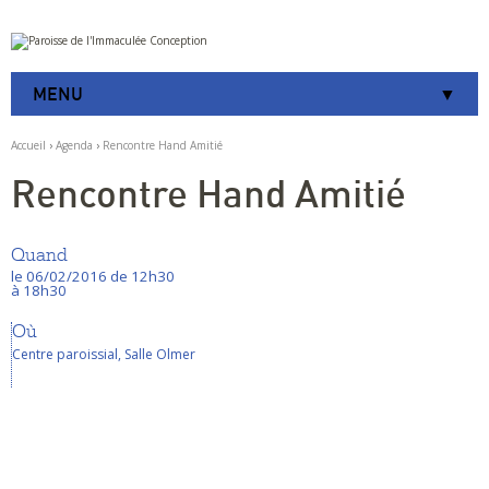
Aller
Outils
au
personnels
contenu.
|
MENU
Aller
à
la
Accueil
›
Agenda
›
Rencontre Hand Amitié
navigation
Rencontre Hand Amitié
Quand
le 06/02/2016
de 12h30
à 18h30
Où
Centre paroissial, Salle Olmer