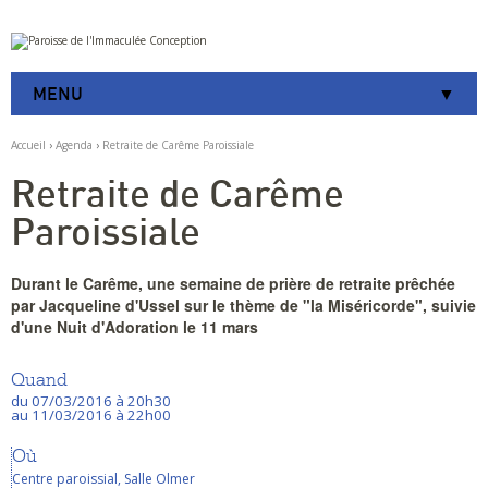
Aller
Outils
au
personnels
contenu.
|
MENU
Aller
à
la
Accueil
›
Agenda
›
Retraite de Carême Paroissiale
navigation
Retraite de Carême
Paroissiale
Durant le Carême, une semaine de prière de retraite prêchée
par Jacqueline d'Ussel sur le thème de "la Miséricorde", suivie
d'une Nuit d'Adoration le 11 mars
Quand
du 07/03/2016
à 20h30
au 11/03/2016
à 22h00
Où
Centre paroissial, Salle Olmer