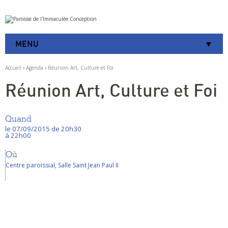
Aller
Outils
au
personnels
contenu.
|
MENU
Aller
à
la
Accueil
›
Agenda
›
Réunion Art, Culture et Foi
navigation
Réunion Art, Culture et Foi
Quand
le 07/09/2015
de 20h30
à 22h00
Où
Centre paroissial, Salle Saint Jean Paul II