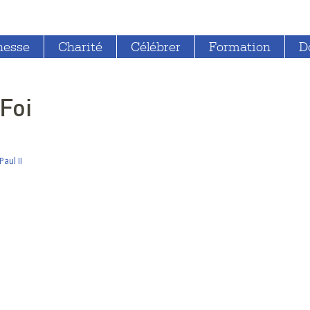
nesse
Charité
Célébrer
Formation
D
Foi
Paul II