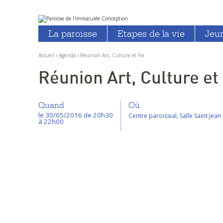
Aller
Outils
au
personnels
La paroisse
Etapes de la vie
Jeu
contenu.
|
Aller
à
Accueil
›
Agenda
›
Réunion Art, Culture et Foi
la
navigation
Réunion Art, Culture et 
Quand
Où
le 30/05/2016
de 20h30
Centre paroissial, Salle Saint Jean 
à 22h00