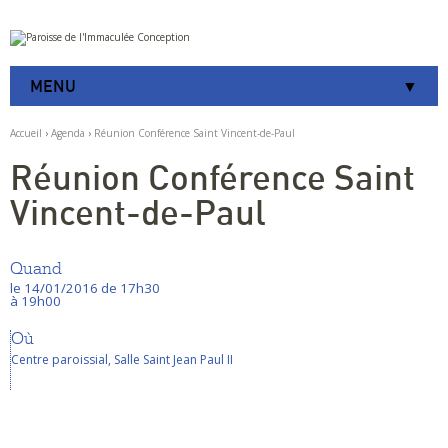
Aller
Outils
au
personnels
contenu.
|
MENU
Aller
à
la
Accueil
›
Agenda
›
Réunion Conférence Saint Vincent-de-Paul
navigation
Réunion Conférence Saint
Vincent-de-Paul
Quand
le 14/01/2016
de 17h30
à 19h00
Où
Centre paroissial, Salle Saint Jean Paul II