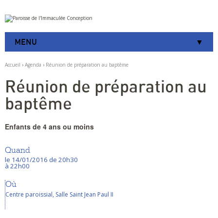
Aller
Outils
au
personnels
contenu.
|
MENU
Aller
à
la
Accueil
›
Agenda
›
Réunion de préparation au baptême
navigation
Réunion de préparation au
baptême
Enfants de 4 ans ou moins
Quand
le 14/01/2016
de 20h30
à 22h00
Où
Centre paroissial, Salle Saint Jean Paul II