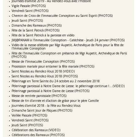
Journées d'amitié 2019 - Au Rendez-Vous avec l'Histoire
Vigile Pascale (PHOTOS)
Vendredi Saint (PHOTOS)
Chemin de Croix de l'Immaculée Conception au Saint Esprit (PHOTOS)
Jeudi Saint (PHOTOS)
Dimanche des Rameaux (PHOTOS)
Fête de la Saint Patrick (PHOTOS)
Fête de la Saint Patrick à la paroisse en vidéo
JMJ@PANAM à l'Immaculée Conception - Catéchèse - Jeudi 24 janvier (PHOTOS)
Vidéo de la messe célébrée par Mgr Aupetit, Archevêque de Paris pour la fête de
l'Immaculée Conception
Fête de l'Immaculée Conception en présence de Mgr Aupetit, Archevêque de Paris
(PHOTOS)
Messe de l'Immaculée Conception (PHOTOS)
Procession mariale pour entamer la fête mariale (PHOTOS)
Saint Nicolas au Rendez-Vous 2018 (VIDEO)
Saint Nicolas au Rendez-Vous 2018 (PHOTOS)
Pèlerinage en Terre Sainte du 24 octobre au 2 novembre 2018
Pèlerinage paroissial à Notre Dame de Liesse: le pèlerinage continue !... (VIDEO)
Pèlerinage paroissial à Notre Dame de Liesse (PHOTOS)
Messe de rentrée paroissiale (PHOTOS)
Messe de fin d'année et d'action de grâce pour le père Camille
Journées d'amitié 2018 - la Fête au Rendez-Vous
Dimanche Saint Jour de Pâques (PHOTOS)
Veillée Pascale (PHOTOS)
Vendredi Saint (PHOTOS)
Jeudi Saint (PHOTOS)
Célébration des Rameaux (VIDEO)
Célébrations des Rameaux (PHOTOS)