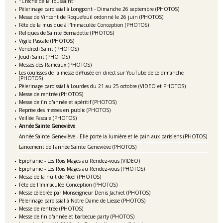
"Crèche de la Toussaint"
Pèlerinage paroissial à Longpont - Dimanche 26 septembre (PHOTOS)
Messe de Vincent de Roquefeuil ordonné le 26 juin (PHOTOS)
Fête de la musique à l'Immaculée Conception (PHOTOS)
Reliques de Sainte Bernadette (PHOTOS)
Vigile Pascale (PHOTOS)
Vendredi Saint (PHOTOS)
Jeudi Saint (PHOTOS)
Messes des Rameaux (PHOTOS)
Les coulisses de la messe diffusée en direct sur YouTube de ce dimanche
(PHOTOS)
Pèlerinage paroissial à Lourdes du 21 au 25 octobre (VIDEO et PHOTOS)
Messe de rentrée (PHOTOS)
Messe de fin d'année et apéritif (PHOTOS)
Reprise des messes en public (PHOTOS)
Veillée Pascale (PHOTOS)
Année Sainte Geneviève
Année Sainte Geneviève - Elle porte la lumière et le pain aux parisiens (PHOTOS)
Lancement de l'année Sainte Geneviève (PHOTOS)
Epiphanie - Les Rois Mages au Rendez-vous (VIDEO)
Epiphanie - Les Rois Mages au Rendez-vous (PHOTOS)
Messe de la nuit de Noël (PHOTOS)
Fête de l'Immaculée Conception (PHOTOS)
Messe célébrée par Monseigneur Denis Jachiet (PHOTOS)
Pèlerinage paroissial à Notre Dame de Liesse (PHOTOS)
Messe de rentrée (PHOTOS)
Messe de fin d'année et barbecue party (PHOTOS)