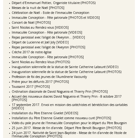
Départ d'Emmanuel Pottier, Organiste titulaire (PHOTOS)
Messes de la nuit de Noël [PHOTOS]
Célébration de Noël - Ecole de l'Immaculée Conception
Immaculée Conception - Fête patronale [PHOTOS et VIDEOS]
Concert de Noël [PHOTOS]
Saint Nicolas au Rendez-vous [VIDEOS]
Immaculée Conception - Fête patronale [VIDEOS]
Repas paroissial avec l'aligot de l'Aveyron... [VIDEO]
Départ de Lucienne et Joël Joly [VIDEO]
Repas paroissial avec l'aligot de l'Aveyron [PHOTOS]
Crèche 2017 de notre église
Immaculée Conception - Fête patronale [PHOTOS]
Saint Nicolas au Rendez-Vous (PHOTOS)
Inauguration solennelle de la statue de Sainte Catherine Labouré (VIDEO)
Inauguration solennelle de la statue de Sainte Catherine Labouré (PHOTOS)
Profession de foi des jeunes de l'Aumônerie Vacourdy
Prière pour les défunts 2017 [PHOTOS]
Toussaint 2017 [PHOTOS]
Ordination diaconale de David Nogueira et Thierry Prin [PHOTOS]
Accueil des nouveaux diacres David Nogueira et Thierry Prin - 8 octobre 2017
[PHOTOS]
17 septembre 2017. Envoi en mission des catéchistes et bénédiction des cartables
[VIDEO]
Installation du Père Etienne Givelet [VIDEOS]
Installation du Père Etienne Givelet comme nouveau curé [PHOTOS]
Vidéo du pole jeune de l'Immaculée Conception pour le départ du Père Bourgoin
25 juin 2017. Messe de fin d'année. Départ Père Benoît Bourgoin [PHOTOS]
24 juin 2017. Nativité de Saint Jean-Baptiste - Messe de fin d'année de l'école de
l'Immaculée Conception [PHOTOS]