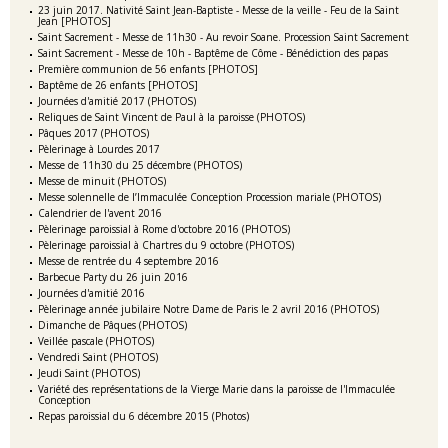
23 juin 2017. Nativité Saint Jean-Baptiste - Messe de la veille - Feu de la Saint
Jean [PHOTOS]
Saint Sacrement - Messe de 11h30 - Au revoir Soane. Procession Saint Sacrement
Saint Sacrement - Messe de 10h - Baptême de Côme - Bénédiction des papas
Première communion de 56 enfants [PHOTOS]
Baptême de 26 enfants [PHOTOS]
Journées d'amitié 2017 (PHOTOS)
Reliques de Saint Vincent de Paul à la paroisse (PHOTOS)
Pâques 2017 (PHOTOS)
Pèlerinage à Lourdes 2017
Messe de 11h30 du 25 décembre (PHOTOS)
Messe de minuit (PHOTOS)
Messe solennelle de l’Immaculée Conception Procession mariale (PHOTOS)
Calendrier de l'avent 2016
Pèlerinage paroissial à Rome d'octobre 2016 (PHOTOS)
Pèlerinage paroissial à Chartres du 9 octobre (PHOTOS)
Messe de rentrée du 4 septembre 2016
Barbecue Party du 26 juin 2016
Journées d'amitié 2016
Pèlerinage année jubilaire Notre Dame de Paris le 2 avril 2016 (PHOTOS)
Dimanche de Pâques (PHOTOS)
Veillée pascale (PHOTOS)
Vendredi Saint (PHOTOS)
Jeudi Saint (PHOTOS)
Variété des représentations de la Vierge Marie dans la paroisse de l'Immaculée
Conception
Repas paroissial du 6 décembre 2015 (Photos)