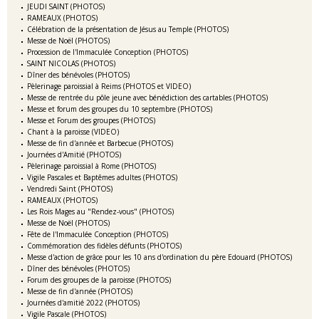
JEUDI SAINT (PHOTOS)
RAMEAUX (PHOTOS)
Célébration de la présentation de Jésus au Temple (PHOTOS)
Messe de Noël (PHOTOS)
Procession de l'Immaculée Conception (PHOTOS)
SAINT NICOLAS (PHOTOS)
Dîner des bénévoles (PHOTOS)
Pèlerinage paroissial à Reims (PHOTOS et VIDEO)
Messe de rentrée du pôle jeune avec bénédiction des cartables (PHOTOS)
Messe et forum des groupes du 10 septembre (PHOTOS)
Messe et Forum des groupes (PHOTOS)
Chant à la paroisse (VIDEO)
Messe de fin d'année et Barbecue (PHOTOS)
Journées d'Amitié (PHOTOS)
Pèlerinage paroissial à Rome (PHOTOS)
Vigile Pascales et Baptêmes adultes (PHOTOS)
Vendredi Saint (PHOTOS)
RAMEAUX (PHOTOS)
Les Rois Mages au "Rendez-vous" (PHOTOS)
Messe de Noël (PHOTOS)
Fête de l'Immaculée Conception (PHOTOS)
Commémoration des fidèles défunts (PHOTOS)
Messe d'action de grâce pour les 10 ans d'ordination du père Edouard (PHOTOS)
Dîner des bénévoles (PHOTOS)
Forum des groupes de la paroisse (PHOTOS)
Messe de fin d'année (PHOTOS)
Journées d'amitié 2022 (PHOTOS)
Vigile Pascale (PHOTOS)