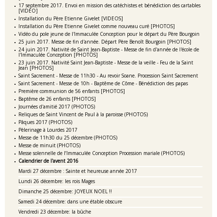
17 septembre 2017. Envoi en mission des catéchistes et bénédiction des cartables
[VIDEO]
Installation du Père Etienne Givelet [VIDEOS]
Installation du Père Etienne Givelet comme nouveau curé [PHOTOS]
Vidéo du pole jeune de l'Immaculée Conception pour le départ du Père Bourgoin
25 juin 2017. Messe de fin d'année. Départ Père Benoît Bourgoin [PHOTOS]
24 juin 2017. Nativité de Saint Jean-Baptiste - Messe de fin d'année de l'école de
l'Immaculée Conception [PHOTOS]
23 juin 2017. Nativité Saint Jean-Baptiste - Messe de la veille - Feu de la Saint
Jean [PHOTOS]
Saint Sacrement - Messe de 11h30 - Au revoir Soane. Procession Saint Sacrement
Saint Sacrement - Messe de 10h - Baptême de Côme - Bénédiction des papas
Première communion de 56 enfants [PHOTOS]
Baptême de 26 enfants [PHOTOS]
Journées d'amitié 2017 (PHOTOS)
Reliques de Saint Vincent de Paul à la paroisse (PHOTOS)
Pâques 2017 (PHOTOS)
Pèlerinage à Lourdes 2017
Messe de 11h30 du 25 décembre (PHOTOS)
Messe de minuit (PHOTOS)
Messe solennelle de l’Immaculée Conception Procession mariale (PHOTOS)
Calendrier de l'avent 2016
Mardi 27 décembre : Sainte et heureuse année 2017
Lundi 26 décembre: les rois Mages
Dimanche 25 décembre: JOYEUX NOEL !!
Samedi 24 décembre: dans une étable obscure
Vendredi 23 décembre: la bûche