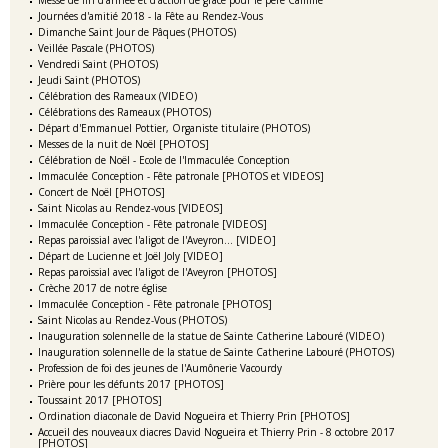
Messe de fin d'année et d'action de grâce pour le père Camille
Journées d'amitié 2018 - la Fête au Rendez-Vous
Dimanche Saint Jour de Pâques (PHOTOS)
Veillée Pascale (PHOTOS)
Vendredi Saint (PHOTOS)
Jeudi Saint (PHOTOS)
Célébration des Rameaux (VIDEO)
Célébrations des Rameaux (PHOTOS)
Départ d'Emmanuel Pottier, Organiste titulaire (PHOTOS)
Messes de la nuit de Noël [PHOTOS]
Célébration de Noël - Ecole de l'Immaculée Conception
Immaculée Conception - Fête patronale [PHOTOS et VIDEOS]
Concert de Noël [PHOTOS]
Saint Nicolas au Rendez-vous [VIDEOS]
Immaculée Conception - Fête patronale [VIDEOS]
Repas paroissial avec l'aligot de l'Aveyron... [VIDEO]
Départ de Lucienne et Joël Joly [VIDEO]
Repas paroissial avec l'aligot de l'Aveyron [PHOTOS]
Crèche 2017 de notre église
Immaculée Conception - Fête patronale [PHOTOS]
Saint Nicolas au Rendez-Vous (PHOTOS)
Inauguration solennelle de la statue de Sainte Catherine Labouré (VIDEO)
Inauguration solennelle de la statue de Sainte Catherine Labouré (PHOTOS)
Profession de foi des jeunes de l'Aumônerie Vacourdy
Prière pour les défunts 2017 [PHOTOS]
Toussaint 2017 [PHOTOS]
Ordination diaconale de David Nogueira et Thierry Prin [PHOTOS]
Accueil des nouveaux diacres David Nogueira et Thierry Prin - 8 octobre 2017
[PHOTOS]