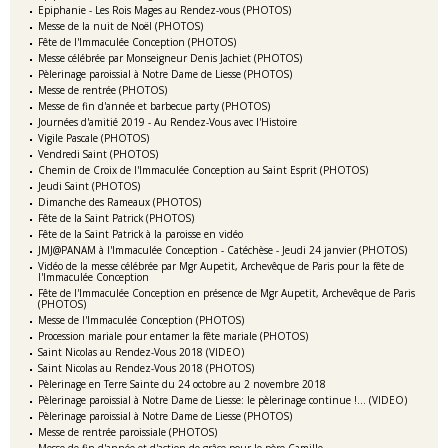
Epiphanie - Les Rois Mages au Rendez-vous (PHOTOS)
Messe de la nuit de Noël (PHOTOS)
Fête de l'Immaculée Conception (PHOTOS)
Messe célébrée par Monseigneur Denis Jachiet (PHOTOS)
Pèlerinage paroissial à Notre Dame de Liesse (PHOTOS)
Messe de rentrée (PHOTOS)
Messe de fin d'année et barbecue party (PHOTOS)
Journées d'amitié 2019 - Au Rendez-Vous avec l'Histoire
Vigile Pascale (PHOTOS)
Vendredi Saint (PHOTOS)
Chemin de Croix de l'Immaculée Conception au Saint Esprit (PHOTOS)
Jeudi Saint (PHOTOS)
Dimanche des Rameaux (PHOTOS)
Fête de la Saint Patrick (PHOTOS)
Fête de la Saint Patrick à la paroisse en vidéo
JMJ@PANAM à l'Immaculée Conception - Catéchèse - Jeudi 24 janvier (PHOTOS)
Vidéo de la messe célébrée par Mgr Aupetit, Archevêque de Paris pour la fête de
l'Immaculée Conception
Fête de l'Immaculée Conception en présence de Mgr Aupetit, Archevêque de Paris
(PHOTOS)
Messe de l'Immaculée Conception (PHOTOS)
Procession mariale pour entamer la fête mariale (PHOTOS)
Saint Nicolas au Rendez-Vous 2018 (VIDEO)
Saint Nicolas au Rendez-Vous 2018 (PHOTOS)
Pèlerinage en Terre Sainte du 24 octobre au 2 novembre 2018
Pèlerinage paroissial à Notre Dame de Liesse: le pèlerinage continue !... (VIDEO)
Pèlerinage paroissial à Notre Dame de Liesse (PHOTOS)
Messe de rentrée paroissiale (PHOTOS)