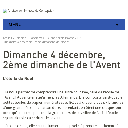
Aller
Outils
au
personnels
contenu.
|
MENU
Aller
à
la
Accueil
›
Célébrer
›
Diaporamas
›
Calendrier de l'avent 2016
›
navigation
Dimanche 4 décembre, 2ème dimanche de l'Avent
Dimanche 4 décembre,
2ème dimanche de l'Avent
L'étoile de Noël
Elle nous permet de comprendre une autre coutume, celle de l'étoile de
l'Avent, l'Adventstern qu'aiment les Allemands. Elle comporte vingt-quatre
petites étoiles de papier, numérotées et fixées à chacune des six branches
d'une grande étoile de carton doré. Les enfants en ôtent une chaque jour
pour qu'il ne reste plus que la grande lors de la veillée de Noël. L'étoile
rejoint alors le calendrier de l'Avent.
L'étoile scintille, elle est une lumière qui appelle à prendre le chemin : à