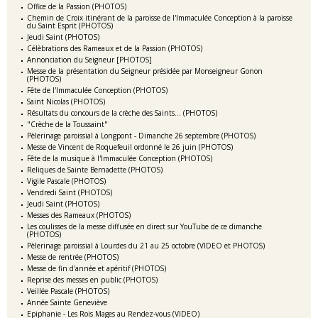
Office de la Passion (PHOTOS)
Chemin de Croix itinérant de la paroisse de l'Immaculée Conception à la paroisse
du Saint Esprit (PHOTOS)
Jeudi Saint (PHOTOS)
Célèbrations des Rameaux et de la Passion (PHOTOS)
Annonciation du Seigneur [PHOTOS]
Messe de la présentation du Seigneur présidée par Monseigneur Gonon
(PHOTOS)
Fête de l'Immaculée Conception (PHOTOS)
Saint Nicolas (PHOTOS)
Résultats du concours de la crèche des Saints... (PHOTOS)
"Crèche de la Toussaint"
Pèlerinage paroissial à Longpont - Dimanche 26 septembre (PHOTOS)
Messe de Vincent de Roquefeuil ordonné le 26 juin (PHOTOS)
Fête de la musique à l'Immaculée Conception (PHOTOS)
Reliques de Sainte Bernadette (PHOTOS)
Vigile Pascale (PHOTOS)
Vendredi Saint (PHOTOS)
Jeudi Saint (PHOTOS)
Messes des Rameaux (PHOTOS)
Les coulisses de la messe diffusée en direct sur YouTube de ce dimanche
(PHOTOS)
Pèlerinage paroissial à Lourdes du 21 au 25 octobre (VIDEO et PHOTOS)
Messe de rentrée (PHOTOS)
Messe de fin d'année et apéritif (PHOTOS)
Reprise des messes en public (PHOTOS)
Veillée Pascale (PHOTOS)
Année Sainte Geneviève
Epiphanie - Les Rois Mages au Rendez-vous (VIDEO)