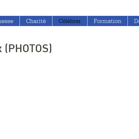
nesse
Charité
Célébrer
Formation
D
x (PHOTOS)