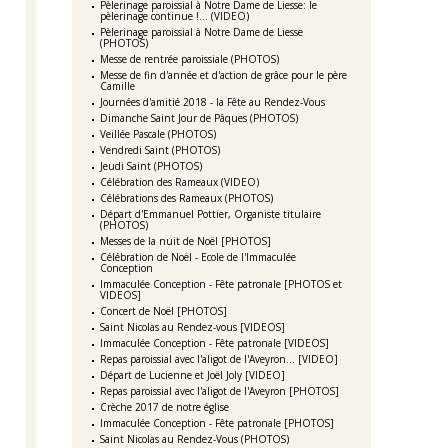
Pèlerinage paroissial à Notre Dame de Liesse: le
pèlerinage continue !... (VIDEO)
Pèlerinage paroissial à Notre Dame de Liesse
(PHOTOS)
Messe de rentrée paroissiale (PHOTOS)
Messe de fin d'année et d'action de grâce pour le père
Camille
Journées d'amitié 2018 - la Fête au Rendez-Vous
Dimanche Saint Jour de Pâques (PHOTOS)
Veillée Pascale (PHOTOS)
Vendredi Saint (PHOTOS)
Jeudi Saint (PHOTOS)
Célébration des Rameaux (VIDEO)
Célébrations des Rameaux (PHOTOS)
Départ d'Emmanuel Pottier, Organiste titulaire
(PHOTOS)
Messes de la nuit de Noël [PHOTOS]
Célébration de Noël - Ecole de l'Immaculée
Conception
Immaculée Conception - Fête patronale [PHOTOS et
VIDEOS]
Concert de Noël [PHOTOS]
Saint Nicolas au Rendez-vous [VIDEOS]
Immaculée Conception - Fête patronale [VIDEOS]
Repas paroissial avec l'aligot de l'Aveyron... [VIDEO]
Départ de Lucienne et Joël Joly [VIDEO]
Repas paroissial avec l'aligot de l'Aveyron [PHOTOS]
Crèche 2017 de notre église
Immaculée Conception - Fête patronale [PHOTOS]
Saint Nicolas au Rendez-Vous (PHOTOS)