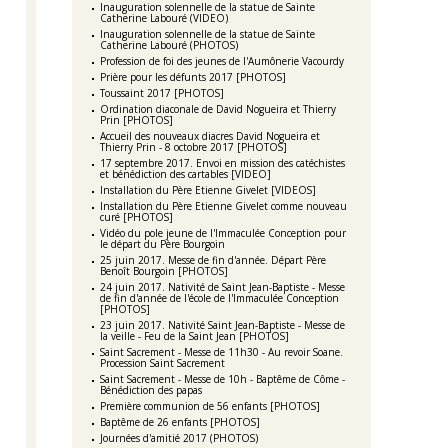
Inauguration solennelle de la statue de Sainte
Catherine Labouré (VIDEO)
Inauguration solennelle de la statue de Sainte
Catherine Labouré (PHOTOS)
Profession de foi des jeunes de l'Aumônerie Vacourdy
Prière pour les défunts 2017 [PHOTOS]
Toussaint 2017 [PHOTOS]
Ordination diaconale de David Nogueira et Thierry
Prin [PHOTOS]
Accueil des nouveaux diacres David Nogueira et
Thierry Prin - 8 octobre 2017 [PHOTOS]
17 septembre 2017. Envoi en mission des catéchistes
et bénédiction des cartables [VIDEO]
Installation du Père Etienne Givelet [VIDEOS]
Installation du Père Etienne Givelet comme nouveau
curé [PHOTOS]
Vidéo du pole jeune de l'Immaculée Conception pour
le départ du Père Bourgoin
25 juin 2017. Messe de fin d'année. Départ Père
Benoît Bourgoin [PHOTOS]
24 juin 2017. Nativité de Saint Jean-Baptiste - Messe
de fin d'année de l'école de l'Immaculée Conception
[PHOTOS]
23 juin 2017. Nativité Saint Jean-Baptiste - Messe de
la veille - Feu de la Saint Jean [PHOTOS]
Saint Sacrement - Messe de 11h30 - Au revoir Soane.
Procession Saint Sacrement
Saint Sacrement - Messe de 10h - Baptême de Côme -
Bénédiction des papas
Première communion de 56 enfants [PHOTOS]
Baptême de 26 enfants [PHOTOS]
Journées d'amitié 2017 (PHOTOS)