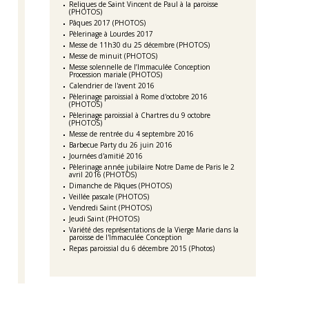
Reliques de Saint Vincent de Paul à la paroisse
(PHOTOS)
Pâques 2017 (PHOTOS)
Pèlerinage à Lourdes 2017
Messe de 11h30 du 25 décembre (PHOTOS)
Messe de minuit (PHOTOS)
Messe solennelle de l’Immaculée Conception
Procession mariale (PHOTOS)
Calendrier de l'avent 2016
Pèlerinage paroissial à Rome d'octobre 2016
(PHOTOS)
Pèlerinage paroissial à Chartres du 9 octobre
(PHOTOS)
Messe de rentrée du 4 septembre 2016
Barbecue Party du 26 juin 2016
Journées d'amitié 2016
Pèlerinage année jubilaire Notre Dame de Paris le 2
avril 2016 (PHOTOS)
Dimanche de Pâques (PHOTOS)
Veillée pascale (PHOTOS)
Vendredi Saint (PHOTOS)
Jeudi Saint (PHOTOS)
Variété des représentations de la Vierge Marie dans la
paroisse de l'Immaculée Conception
Repas paroissial du 6 décembre 2015 (Photos)