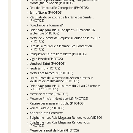
Monseigneur Gonon (PHOTOS)
Fête de l'Immaculée Conception (PHOTOS)
Saint Nicolas (PHOTOS)
Résultats du concours de la crèche des Saints...
(PHOTOS)
"Crèche de la Toussaint"
Pèlerinage paroissial à Longpont - Dimanche 26
septembre (PHOTOS)
Messe de Vincent de Roquefeuil ordonné le 26 juin
(PHOTOS)
Fête de la musique à l'Immaculée Conception
(PHOTOS)
Reliques de Sainte Bernadette (PHOTOS)
Vigile Pascale (PHOTOS)
Vendredi Saint (PHOTOS)
Jeudi Saint (PHOTOS)
Messes des Rameaux (PHOTOS)
Les coulisses de la messe diffusée en direct sur
YouTube de ce dimanche (PHOTOS)
Pèlerinage paroissial à Lourdes du 21 au 25 octobre
(VIDEO et PHOTOS)
Messe de rentrée (PHOTOS)
Messe de fin d'année et apéritif (PHOTOS)
Reprise des messes en public (PHOTOS)
Veillée Pascale (PHOTOS)
Année Sainte Geneviève
Epiphanie - Les Rois Mages au Rendez-vous (VIDEO)
Epiphanie - Les Rois Mages au Rendez-vous
(PHOTOS)
Messe de la nuit de Noël (PHOTOS)