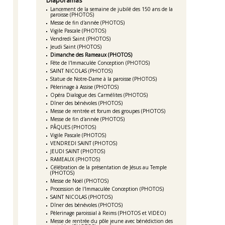
Diaporamas
Lancement de la semaine de jubilé des 150 ans de la
paroisse (PHOTOS)
Messe de fin d'année (PHOTOS)
Vigile Pascale (PHOTOS)
Vendredi Saint (PHOTOS)
Jeudi Saint (PHOTOS)
Dimanche des Rameaux (PHOTOS)
Fête de l'Immaculée Conception (PHOTOS)
SAINT NICOLAS (PHOTOS)
Statue de Notre-Dame à la paroisse (PHOTOS)
Pèlerinage à Assise (PHOTOS)
Opéra Dialogue des Carmélites (PHOTOS)
Dîner des bénévoles (PHOTOS)
Messe de rentrée et forum des groupes (PHOTOS)
Messe de fin d'année (PHOTOS)
PÂQUES (PHOTOS)
Vigile Pascale (PHOTOS)
VENDREDI SAINT (PHOTOS)
JEUDI SAINT (PHOTOS)
RAMEAUX (PHOTOS)
Célébration de la présentation de Jésus au Temple
(PHOTOS)
Messe de Noël (PHOTOS)
Procession de l'Immaculée Conception (PHOTOS)
SAINT NICOLAS (PHOTOS)
Dîner des bénévoles (PHOTOS)
Pèlerinage paroissial à Reims (PHOTOS et VIDEO)
Messe de rentrée du pôle jeune avec bénédiction des