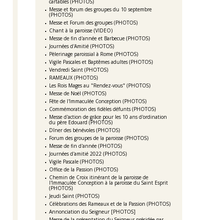
cartables (PHOTOS)
Messe et forum des groupes du 10 septembre
(PHOTOS)
Messe et Forum des groupes (PHOTOS)
Chant à la paroisse (VIDEO)
Messe de fin d'année et Barbecue (PHOTOS)
Journées d'Amitié (PHOTOS)
Pèlerinage paroissial à Rome (PHOTOS)
Vigile Pascales et Baptêmes adultes (PHOTOS)
Vendredi Saint (PHOTOS)
RAMEAUX (PHOTOS)
Les Rois Mages au "Rendez-vous" (PHOTOS)
Messe de Noël (PHOTOS)
Fête de l'Immaculée Conception (PHOTOS)
Commémoration des fidèles défunts (PHOTOS)
Messe d'action de grâce pour les 10 ans d'ordination
du père Edouard (PHOTOS)
Dîner des bénévoles (PHOTOS)
Forum des groupes de la paroisse (PHOTOS)
Messe de fin d'année (PHOTOS)
Journées d'amitié 2022 (PHOTOS)
Vigile Pascale (PHOTOS)
Office de la Passion (PHOTOS)
Chemin de Croix itinérant de la paroisse de
l'Immaculée Conception à la paroisse du Saint Esprit
(PHOTOS)
Jeudi Saint (PHOTOS)
Célèbrations des Rameaux et de la Passion (PHOTOS)
Annonciation du Seigneur [PHOTOS]
Messe de la présentation du Seigneur présidée par