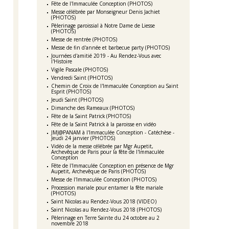
Fête de l'Immaculée Conception (PHOTOS)
Messe célébrée par Monseigneur Denis Jachiet
(PHOTOS)
Pèlerinage paroissial à Notre Dame de Liesse
(PHOTOS)
Messe de rentrée (PHOTOS)
Messe de fin d'année et barbecue party (PHOTOS)
Journées d'amitié 2019 - Au Rendez-Vous avec
l'Histoire
Vigile Pascale (PHOTOS)
Vendredi Saint (PHOTOS)
Chemin de Croix de l'Immaculée Conception au Saint
Esprit (PHOTOS)
Jeudi Saint (PHOTOS)
Dimanche des Rameaux (PHOTOS)
Fête de la Saint Patrick (PHOTOS)
Fête de la Saint Patrick à la paroisse en vidéo
JMJ@PANAM à l'Immaculée Conception - Catéchèse -
Jeudi 24 janvier (PHOTOS)
Vidéo de la messe célébrée par Mgr Aupetit,
Archevêque de Paris pour la fête de l'Immaculée
Conception
Fête de l'Immaculée Conception en présence de Mgr
Aupetit, Archevêque de Paris (PHOTOS)
Messe de l'Immaculée Conception (PHOTOS)
Procession mariale pour entamer la fête mariale
(PHOTOS)
Saint Nicolas au Rendez-Vous 2018 (VIDEO)
Saint Nicolas au Rendez-Vous 2018 (PHOTOS)
Pèlerinage en Terre Sainte du 24 octobre au 2
novembre 2018