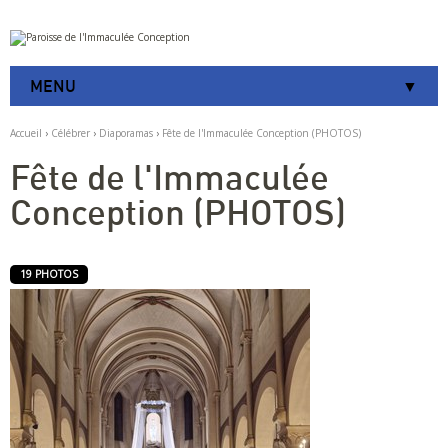
Aller
Outils
au
personnels
contenu.
|
MENU
Aller
à
la
Accueil
›
Célébrer
›
Diaporamas
›
Fête de l'Immaculée Conception (PHOTOS)
navigation
Fête de l'Immaculée
Conception (PHOTOS)
19 PHOTOS