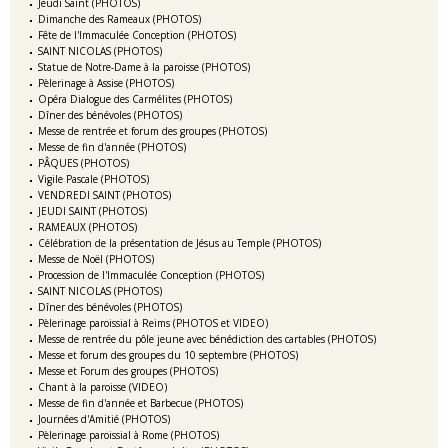
Jeudi Saint (PHOTOS)
Dimanche des Rameaux (PHOTOS)
Fête de l'Immaculée Conception (PHOTOS)
SAINT NICOLAS (PHOTOS)
Statue de Notre-Dame à la paroisse (PHOTOS)
Pèlerinage à Assise (PHOTOS)
Opéra Dialogue des Carmélites (PHOTOS)
Dîner des bénévoles (PHOTOS)
Messe de rentrée et forum des groupes (PHOTOS)
Messe de fin d'année (PHOTOS)
PÂQUES (PHOTOS)
Vigile Pascale (PHOTOS)
VENDREDI SAINT (PHOTOS)
JEUDI SAINT (PHOTOS)
RAMEAUX (PHOTOS)
Célébration de la présentation de Jésus au Temple (PHOTOS)
Messe de Noël (PHOTOS)
Procession de l'Immaculée Conception (PHOTOS)
SAINT NICOLAS (PHOTOS)
Dîner des bénévoles (PHOTOS)
Pèlerinage paroissial à Reims (PHOTOS et VIDEO)
Messe de rentrée du pôle jeune avec bénédiction des cartables (PHOTOS)
Messe et forum des groupes du 10 septembre (PHOTOS)
Messe et Forum des groupes (PHOTOS)
Chant à la paroisse (VIDEO)
Messe de fin d'année et Barbecue (PHOTOS)
Journées d'Amitié (PHOTOS)
Pèlerinage paroissial à Rome (PHOTOS)