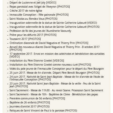
Départ de Lucienne et Joël Joly [VIDEO]
Repas paroissial avec l'aligot de l'Aveyron [PHOTOS]
Crèche 2017 de notre église
Immaculée Conception - Fête patronale [PHOTOS]
Saint Nicolas au Rendez-Vous (PHOTOS)
Inauguration solennelle de la statue de Sainte Catherine Labouré (VIDEO)
Inauguration solennelle de la statue de Sainte Catherine Labouré (PHOTOS)
Profession de foi des jeunes de l'Aumônerie Vacourdy
Prière pour les défunts 2017 [PHOTOS]
Toussaint 2017 [PHOTOS]
Ordination diaconale de David Nogueira et Thierry Prin [PHOTOS]
Accueil des nouveaux diacres David Nogueira et Thierry Prin - 8 octobre 2017
[PHOTOS]
17 septembre 2017. Envoi en mission des catéchistes et bénédiction des cartables
[VIDEO]
Installation du Père Etienne Givelet [VIDEOS]
Installation du Père Etienne Givelet comme nouveau curé [PHOTOS]
Vidéo du pole jeune de l'Immaculée Conception pour le départ du Père Bourgoin
25 juin 2017. Messe de fin d'année. Départ Père Benoît Bourgoin [PHOTOS]
24 juin 2017. Nativité de Saint Jean-Baptiste - Messe de fin d'année de l'école de
l'Immaculée Conception [PHOTOS]
23 juin 2017. Nativité Saint Jean-Baptiste - Messe de la veille - Feu de la Saint
Jean [PHOTOS]
Saint Sacrement - Messe de 11h30 - Au revoir Soane. Procession Saint Sacrement
Saint Sacrement - Messe de 10h - Baptême de Côme - Bénédiction des papas
Première communion de 56 enfants [PHOTOS]
Baptême de 26 enfants [PHOTOS]
Journées d'amitié 2017 (PHOTOS)
Reliques de Saint Vincent de Paul à la paroisse (PHOTOS)