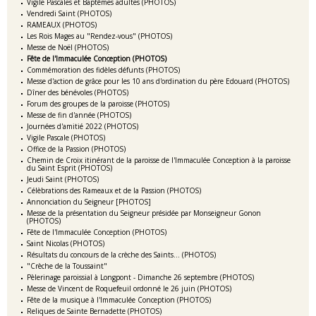
Vigile Pascales et Baptêmes adultes (PHOTOS)
Vendredi Saint (PHOTOS)
RAMEAUX (PHOTOS)
Les Rois Mages au "Rendez-vous" (PHOTOS)
Messe de Noël (PHOTOS)
Fête de l'Immaculée Conception (PHOTOS)
Commémoration des fidèles défunts (PHOTOS)
Messe d'action de grâce pour les 10 ans d'ordination du père Edouard (PHOTOS)
Dîner des bénévoles (PHOTOS)
Forum des groupes de la paroisse (PHOTOS)
Messe de fin d'année (PHOTOS)
Journées d'amitié 2022 (PHOTOS)
Vigile Pascale (PHOTOS)
Office de la Passion (PHOTOS)
Chemin de Croix itinérant de la paroisse de l'Immaculée Conception à la paroisse
du Saint Esprit (PHOTOS)
Jeudi Saint (PHOTOS)
Célèbrations des Rameaux et de la Passion (PHOTOS)
Annonciation du Seigneur [PHOTOS]
Messe de la présentation du Seigneur présidée par Monseigneur Gonon
(PHOTOS)
Fête de l'Immaculée Conception (PHOTOS)
Saint Nicolas (PHOTOS)
Résultats du concours de la crèche des Saints... (PHOTOS)
"Crèche de la Toussaint"
Pèlerinage paroissial à Longpont - Dimanche 26 septembre (PHOTOS)
Messe de Vincent de Roquefeuil ordonné le 26 juin (PHOTOS)
Fête de la musique à l'Immaculée Conception (PHOTOS)
Reliques de Sainte Bernadette (PHOTOS)