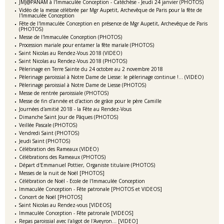
JMJ@PANAM à l'Immaculée Conception - Catéchèse - Jeudi 24 janvier (PHOTOS)
Vidéo de la messe célébrée par Mgr Aupetit, Archevêque de Paris pour la fête de
l'Immaculée Conception
Fête de l'Immaculée Conception en présence de Mgr Aupetit, Archevêque de Paris
(PHOTOS)
Messe de l'Immaculée Conception (PHOTOS)
Procession mariale pour entamer la fête mariale (PHOTOS)
Saint Nicolas au Rendez-Vous 2018 (VIDEO)
Saint Nicolas au Rendez-Vous 2018 (PHOTOS)
Pèlerinage en Terre Sainte du 24 octobre au 2 novembre 2018
Pèlerinage paroissial à Notre Dame de Liesse: le pèlerinage continue !... (VIDEO)
Pèlerinage paroissial à Notre Dame de Liesse (PHOTOS)
Messe de rentrée paroissiale (PHOTOS)
Messe de fin d'année et d'action de grâce pour le père Camille
Journées d'amitié 2018 - la Fête au Rendez-Vous
Dimanche Saint Jour de Pâques (PHOTOS)
Veillée Pascale (PHOTOS)
Vendredi Saint (PHOTOS)
Jeudi Saint (PHOTOS)
Célébration des Rameaux (VIDEO)
Célébrations des Rameaux (PHOTOS)
Départ d'Emmanuel Pottier, Organiste titulaire (PHOTOS)
Messes de la nuit de Noël [PHOTOS]
Célébration de Noël - Ecole de l'Immaculée Conception
Immaculée Conception - Fête patronale [PHOTOS et VIDEOS]
Concert de Noël [PHOTOS]
Saint Nicolas au Rendez-vous [VIDEOS]
Immaculée Conception - Fête patronale [VIDEOS]
Repas paroissial avec l'aligot de l'Aveyron... [VIDEO]