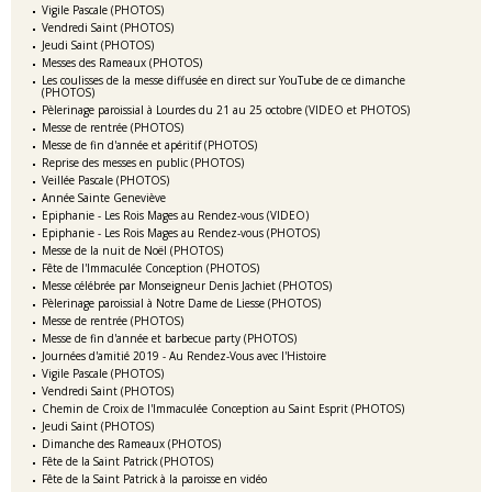
Vigile Pascale (PHOTOS)
Vendredi Saint (PHOTOS)
Jeudi Saint (PHOTOS)
Messes des Rameaux (PHOTOS)
Les coulisses de la messe diffusée en direct sur YouTube de ce dimanche
(PHOTOS)
Pèlerinage paroissial à Lourdes du 21 au 25 octobre (VIDEO et PHOTOS)
Messe de rentrée (PHOTOS)
Messe de fin d'année et apéritif (PHOTOS)
Reprise des messes en public (PHOTOS)
Veillée Pascale (PHOTOS)
Année Sainte Geneviève
Epiphanie - Les Rois Mages au Rendez-vous (VIDEO)
Epiphanie - Les Rois Mages au Rendez-vous (PHOTOS)
Messe de la nuit de Noël (PHOTOS)
Fête de l'Immaculée Conception (PHOTOS)
Messe célébrée par Monseigneur Denis Jachiet (PHOTOS)
Pèlerinage paroissial à Notre Dame de Liesse (PHOTOS)
Messe de rentrée (PHOTOS)
Messe de fin d'année et barbecue party (PHOTOS)
Journées d'amitié 2019 - Au Rendez-Vous avec l'Histoire
Vigile Pascale (PHOTOS)
Vendredi Saint (PHOTOS)
Chemin de Croix de l'Immaculée Conception au Saint Esprit (PHOTOS)
Jeudi Saint (PHOTOS)
Dimanche des Rameaux (PHOTOS)
Fête de la Saint Patrick (PHOTOS)
Fête de la Saint Patrick à la paroisse en vidéo