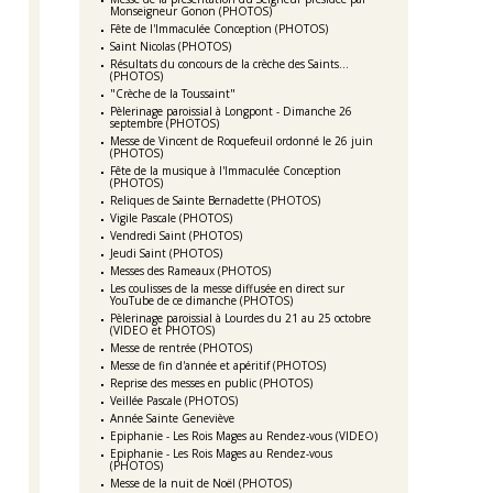
Monseigneur Gonon (PHOTOS)
Fête de l'Immaculée Conception (PHOTOS)
Saint Nicolas (PHOTOS)
Résultats du concours de la crèche des Saints...
(PHOTOS)
"Crèche de la Toussaint"
Pèlerinage paroissial à Longpont - Dimanche 26
septembre (PHOTOS)
Messe de Vincent de Roquefeuil ordonné le 26 juin
(PHOTOS)
Fête de la musique à l'Immaculée Conception
(PHOTOS)
Reliques de Sainte Bernadette (PHOTOS)
Vigile Pascale (PHOTOS)
Vendredi Saint (PHOTOS)
Jeudi Saint (PHOTOS)
Messes des Rameaux (PHOTOS)
Les coulisses de la messe diffusée en direct sur
YouTube de ce dimanche (PHOTOS)
Pèlerinage paroissial à Lourdes du 21 au 25 octobre
(VIDEO et PHOTOS)
Messe de rentrée (PHOTOS)
Messe de fin d'année et apéritif (PHOTOS)
Reprise des messes en public (PHOTOS)
Veillée Pascale (PHOTOS)
Année Sainte Geneviève
Epiphanie - Les Rois Mages au Rendez-vous (VIDEO)
Epiphanie - Les Rois Mages au Rendez-vous
(PHOTOS)
Messe de la nuit de Noël (PHOTOS)