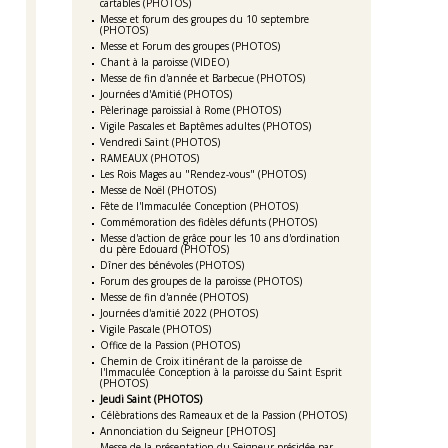
cartables (PHOTOS)
Messe et forum des groupes du 10 septembre
(PHOTOS)
Messe et Forum des groupes (PHOTOS)
Chant à la paroisse (VIDEO)
Messe de fin d'année et Barbecue (PHOTOS)
Journées d'Amitié (PHOTOS)
Pèlerinage paroissial à Rome (PHOTOS)
Vigile Pascales et Baptêmes adultes (PHOTOS)
Vendredi Saint (PHOTOS)
RAMEAUX (PHOTOS)
Les Rois Mages au "Rendez-vous" (PHOTOS)
Messe de Noël (PHOTOS)
Fête de l'Immaculée Conception (PHOTOS)
Commémoration des fidèles défunts (PHOTOS)
Messe d'action de grâce pour les 10 ans d'ordination
du père Edouard (PHOTOS)
Dîner des bénévoles (PHOTOS)
Forum des groupes de la paroisse (PHOTOS)
Messe de fin d'année (PHOTOS)
Journées d'amitié 2022 (PHOTOS)
Vigile Pascale (PHOTOS)
Office de la Passion (PHOTOS)
Chemin de Croix itinérant de la paroisse de
l'Immaculée Conception à la paroisse du Saint Esprit
(PHOTOS)
Jeudi Saint (PHOTOS)
Célèbrations des Rameaux et de la Passion (PHOTOS)
Annonciation du Seigneur [PHOTOS]
Messe de la présentation du Seigneur présidée par