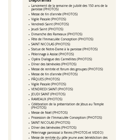
Diaporamas
Lancement de la semaine de jubilé des 150 ans de la
paroisse (PHOTOS)
Messe de fin d'année (PHOTOS)
Vigile Pascale (PHOTOS)
Vendredi Saint (PHOTOS)
Jeudi Saint (PHOTOS)
Dimanche des Rameaux (PHOTOS)
Fête de l'Immaculée Conception (PHOTOS)
SAINT NICOLAS (PHOTOS)
Statue de Notre-Dame à la paroisse (PHOTOS)
Pèlerinage à Assise (PHOTOS)
Opéra Dialogue des Carmélites (PHOTOS)
Dîner des bénévoles (PHOTOS)
Messe de rentrée et forum des groupes (PHOTOS)
Messe de fin d'année (PHOTOS)
PÂQUES (PHOTOS)
Vigile Pascale (PHOTOS)
VENDREDI SAINT (PHOTOS)
JEUDI SAINT (PHOTOS)
RAMEAUX (PHOTOS)
Célébration de la présentation de Jésus au Temple
(PHOTOS)
Messe de Noël (PHOTOS)
Procession de l'Immaculée Conception (PHOTOS)
SAINT NICOLAS (PHOTOS)
Dîner des bénévoles (PHOTOS)
Pèlerinage paroissial à Reims (PHOTOS et VIDEO)
Messe de rentrée du pôle jeune avec bénédiction des