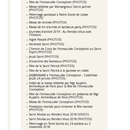
Fête de l'Immaculée Conception (PHOTOS)
Messe célébrée par Monseigneur Denis Jachiet
(PHOTOS)
Pèlerinage paroissial à Notre Dame de Liesse
(PHOTOS)
Messe de rentrée (PHOTOS)
Messe de fin d'année et barbecue party (PHOTOS)
Journées d'amitié 2019 - Au Rendez-Vous avec
l'Histoire
Vigile Pascale (PHOTOS)
Vendredi Saint (PHOTOS)
Chemin de Croix de l'Immaculée Conception au Saint
Esprit (PHOTOS)
Jeudi Saint (PHOTOS)
Dimanche des Rameaux (PHOTOS)
Fête de la Saint Patrick (PHOTOS)
Fête de la Saint Patrick à la paroisse en vidéo
JMJ@PANAM à l'Immaculée Conception - Catéchèse -
Jeudi 24 janvier (PHOTOS)
Vidéo de la messe célébrée par Mgr Aupetit,
Archevêque de Paris pour la fête de l'Immaculée
Conception
Fête de l'Immaculée Conception en présence de Mgr
Aupetit, Archevêque de Paris (PHOTOS)
Messe de l'Immaculée Conception (PHOTOS)
Procession mariale pour entamer la fête mariale
(PHOTOS)
Saint Nicolas au Rendez-Vous 2018 (VIDEO)
Saint Nicolas au Rendez-Vous 2018 (PHOTOS)
Pèlerinage en Terre Sainte du 24 octobre au 2
novembre 2018