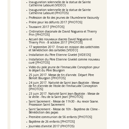
Inauguration solennelle de la statue de Sainte
Catherine Labouré (VIDEO)
Inauguration solennelle de la statue de Sainte
Catherine Labouré (PHOTOS)
Profession de foi des jeunes de l'Aumônerie Vacourdy
Prière pour les défunts 2017 [PHOTOS]
Toussaint 2017 [PHOTOS]
Ordination diaconale de David Nogueira et Thierry
Prin [PHOTOS]
Accueil des nouveaux diacres David Nogueira et
Thierry Prin - 8 octobre 2017 [PHOTOS]
17 septembre 2017. Envoi en mission des catéchistes
et bénédiction des cartables [VIDEO]
Installation du Père Etienne Givelet [VIDEOS]
Installation du Père Etienne Givelet comme nouveau
curé [PHOTOS]
Vidéo du pole jeune de l'Immaculée Conception pour
le départ du Père Bourgoin
25 juin 2017. Messe de fin d'année. Départ Père
Benoît Bourgoin [PHOTOS]
24 juin 2017. Nativité de Saint Jean-Baptiste - Messe
de fin d'année de l'école de l'Immaculée Conception
[PHOTOS]
23 juin 2017. Nativité Saint Jean-Baptiste - Messe de
la veille - Feu de la Saint Jean [PHOTOS]
Saint Sacrement - Messe de 11h30 - Au revoir Soane.
Procession Saint Sacrement
Saint Sacrement - Messe de 10h - Baptême de Côme -
Bénédiction des papas
Première communion de 56 enfants [PHOTOS]
Baptême de 26 enfants [PHOTOS]
Journées d'amitié 2017 (PHOTOS)