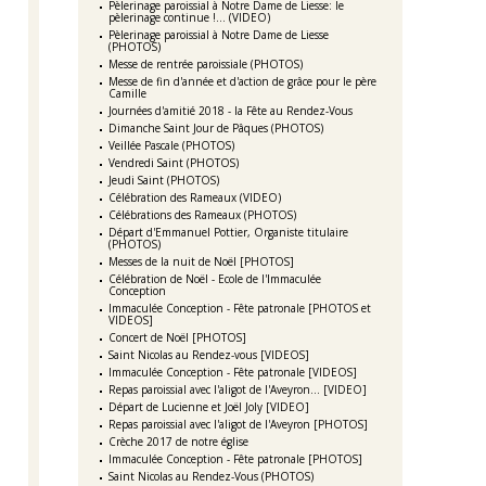
Pèlerinage paroissial à Notre Dame de Liesse: le
pèlerinage continue !... (VIDEO)
Pèlerinage paroissial à Notre Dame de Liesse
(PHOTOS)
Messe de rentrée paroissiale (PHOTOS)
Messe de fin d'année et d'action de grâce pour le père
Camille
Journées d'amitié 2018 - la Fête au Rendez-Vous
Dimanche Saint Jour de Pâques (PHOTOS)
Veillée Pascale (PHOTOS)
Vendredi Saint (PHOTOS)
Jeudi Saint (PHOTOS)
Célébration des Rameaux (VIDEO)
Célébrations des Rameaux (PHOTOS)
Départ d'Emmanuel Pottier, Organiste titulaire
(PHOTOS)
Messes de la nuit de Noël [PHOTOS]
Célébration de Noël - Ecole de l'Immaculée
Conception
Immaculée Conception - Fête patronale [PHOTOS et
VIDEOS]
Concert de Noël [PHOTOS]
Saint Nicolas au Rendez-vous [VIDEOS]
Immaculée Conception - Fête patronale [VIDEOS]
Repas paroissial avec l'aligot de l'Aveyron... [VIDEO]
Départ de Lucienne et Joël Joly [VIDEO]
Repas paroissial avec l'aligot de l'Aveyron [PHOTOS]
Crèche 2017 de notre église
Immaculée Conception - Fête patronale [PHOTOS]
Saint Nicolas au Rendez-Vous (PHOTOS)