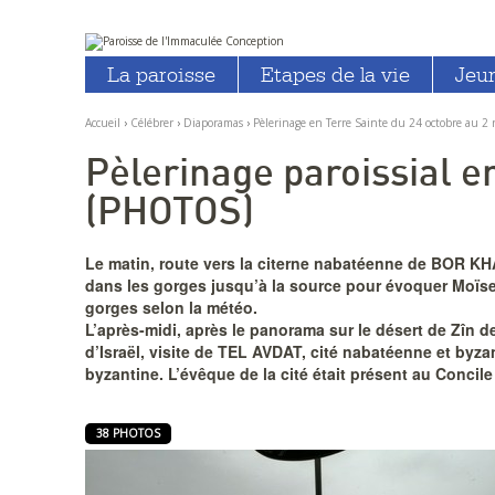
Aller
Outils
au
personnels
La paroisse
Etapes de la vie
Jeu
contenu.
|
Aller
à
Accueil
›
Célébrer
›
Diaporamas
›
Pèlerinage en Terre Sainte du 24 octobre au 
la
navigation
Pèlerinage paroissial e
(PHOTOS)
Le matin, route vers la citerne nabatéenne de BOR K
dans les gorges jusqu’à la source pour évoquer Moïse et
gorges selon la météo.
L’après-midi, après le panorama sur le désert de Zîn 
d’Israël, visite de TEL AVDAT, cité nabatéenne et byza
byzantine. L’évêque de la cité était présent au Concil
38 PHOTOS