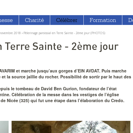
nesse
Charité
Célébrer
Formation
D
2 novembre 2018
›
Pèlerinage paroissial en Terre Sainte - 2ème jour (PHOTOS)
n Terre Sainte - 2ème jour
HAVARIM et marche jusqu’aux gorges d’EIN AVDAT. Puis marche
 la source jaillie du rocher. Possibilité de sortir par le haut des
depuis le tombeau de David Ben Gurion, fondateur de l’état
ntine. Célébration de la messe dans les vestiges de l’église
e de Nicée (325) qui fut une étape dans l’élaboration du Credo.