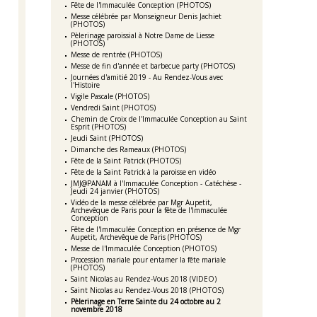
Fête de l'Immaculée Conception (PHOTOS)
Messe célébrée par Monseigneur Denis Jachiet
(PHOTOS)
Pèlerinage paroissial à Notre Dame de Liesse
(PHOTOS)
Messe de rentrée (PHOTOS)
Messe de fin d'année et barbecue party (PHOTOS)
Journées d'amitié 2019 - Au Rendez-Vous avec
l'Histoire
Vigile Pascale (PHOTOS)
Vendredi Saint (PHOTOS)
Chemin de Croix de l'Immaculée Conception au Saint
Esprit (PHOTOS)
Jeudi Saint (PHOTOS)
Dimanche des Rameaux (PHOTOS)
Fête de la Saint Patrick (PHOTOS)
Fête de la Saint Patrick à la paroisse en vidéo
JMJ@PANAM à l'Immaculée Conception - Catéchèse -
Jeudi 24 janvier (PHOTOS)
Vidéo de la messe célébrée par Mgr Aupetit,
Archevêque de Paris pour la fête de l'Immaculée
Conception
Fête de l'Immaculée Conception en présence de Mgr
Aupetit, Archevêque de Paris (PHOTOS)
Messe de l'Immaculée Conception (PHOTOS)
Procession mariale pour entamer la fête mariale
(PHOTOS)
Saint Nicolas au Rendez-Vous 2018 (VIDEO)
Saint Nicolas au Rendez-Vous 2018 (PHOTOS)
Pèlerinage en Terre Sainte du 24 octobre au 2
novembre 2018