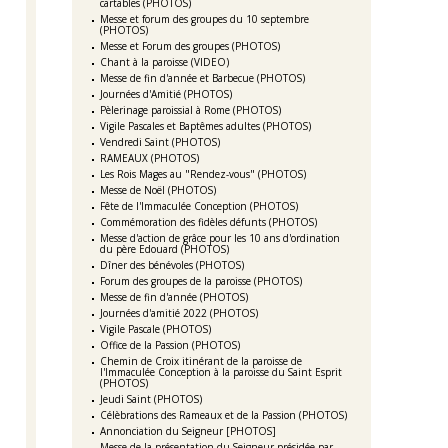
cartables (PHOTOS)
Messe et forum des groupes du 10 septembre
(PHOTOS)
Messe et Forum des groupes (PHOTOS)
Chant à la paroisse (VIDEO)
Messe de fin d'année et Barbecue (PHOTOS)
Journées d'Amitié (PHOTOS)
Pèlerinage paroissial à Rome (PHOTOS)
Vigile Pascales et Baptêmes adultes (PHOTOS)
Vendredi Saint (PHOTOS)
RAMEAUX (PHOTOS)
Les Rois Mages au "Rendez-vous" (PHOTOS)
Messe de Noël (PHOTOS)
Fête de l'Immaculée Conception (PHOTOS)
Commémoration des fidèles défunts (PHOTOS)
Messe d'action de grâce pour les 10 ans d'ordination
du père Edouard (PHOTOS)
Dîner des bénévoles (PHOTOS)
Forum des groupes de la paroisse (PHOTOS)
Messe de fin d'année (PHOTOS)
Journées d'amitié 2022 (PHOTOS)
Vigile Pascale (PHOTOS)
Office de la Passion (PHOTOS)
Chemin de Croix itinérant de la paroisse de
l'Immaculée Conception à la paroisse du Saint Esprit
(PHOTOS)
Jeudi Saint (PHOTOS)
Célèbrations des Rameaux et de la Passion (PHOTOS)
Annonciation du Seigneur [PHOTOS]
Messe de la présentation du Seigneur présidée par