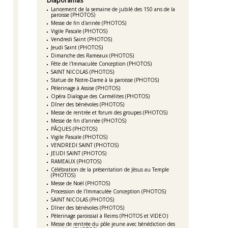
Diaporamas
Lancement de la semaine de jubilé des 150 ans de la
paroisse (PHOTOS)
Messe de fin d'année (PHOTOS)
Vigile Pascale (PHOTOS)
Vendredi Saint (PHOTOS)
Jeudi Saint (PHOTOS)
Dimanche des Rameaux (PHOTOS)
Fête de l'Immaculée Conception (PHOTOS)
SAINT NICOLAS (PHOTOS)
Statue de Notre-Dame à la paroisse (PHOTOS)
Pèlerinage à Assise (PHOTOS)
Opéra Dialogue des Carmélites (PHOTOS)
Dîner des bénévoles (PHOTOS)
Messe de rentrée et forum des groupes (PHOTOS)
Messe de fin d'année (PHOTOS)
PÂQUES (PHOTOS)
Vigile Pascale (PHOTOS)
VENDREDI SAINT (PHOTOS)
JEUDI SAINT (PHOTOS)
RAMEAUX (PHOTOS)
Célébration de la présentation de Jésus au Temple
(PHOTOS)
Messe de Noël (PHOTOS)
Procession de l'Immaculée Conception (PHOTOS)
SAINT NICOLAS (PHOTOS)
Dîner des bénévoles (PHOTOS)
Pèlerinage paroissial à Reims (PHOTOS et VIDEO)
Messe de rentrée du pôle jeune avec bénédiction des