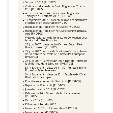
Toussaint 2017 [PHOTOS]
Ordination diaconale de David Nogueira et Thierry
Prin [PHOTOS]
Accueil des nouveaux diacres David Nogueira et
Thierry Prin - 8 octobre 2017 [PHOTOS]
17 septembre 2017. Envoi en mission des catéchistes
et bénédiction des cartables [VIDEO]
Installation du Père Etienne Givelet [VIDEOS]
Installation du Père Etienne Givelet comme nouveau
curé [PHOTOS]
Vidéo du pole jeune de l'Immaculée Conception pour
le départ du Père Bourgoin
25 juin 2017. Messe de fin d'année. Départ Père
Benoît Bourgoin [PHOTOS]
24 juin 2017. Nativité de Saint Jean-Baptiste - Messe
de fin d'année de l'école de l'Immaculée Conception
[PHOTOS]
23 juin 2017. Nativité Saint Jean-Baptiste - Messe de
la veille - Feu de la Saint Jean [PHOTOS]
Saint Sacrement - Messe de 11h30 - Au revoir Soane.
Procession Saint Sacrement
Saint Sacrement - Messe de 10h - Baptême de Côme -
Bénédiction des papas
Première communion de 56 enfants [PHOTOS]
Baptême de 26 enfants [PHOTOS]
Journées d'amitié 2017 (PHOTOS)
Reliques de Saint Vincent de Paul à la paroisse
(PHOTOS)
Pâques 2017 (PHOTOS)
Pèlerinage à Lourdes 2017
Messe de 11h30 du 25 décembre (PHOTOS)
Messe de minuit (PHOTOS)