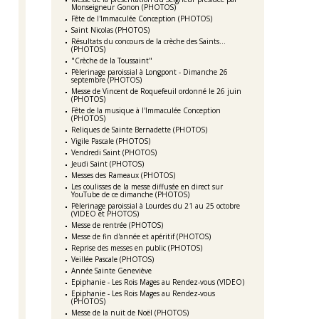
Monseigneur Gonon (PHOTOS)
Fête de l'Immaculée Conception (PHOTOS)
Saint Nicolas (PHOTOS)
Résultats du concours de la crèche des Saints...
(PHOTOS)
"Crèche de la Toussaint"
Pèlerinage paroissial à Longpont - Dimanche 26
septembre (PHOTOS)
Messe de Vincent de Roquefeuil ordonné le 26 juin
(PHOTOS)
Fête de la musique à l'Immaculée Conception
(PHOTOS)
Reliques de Sainte Bernadette (PHOTOS)
Vigile Pascale (PHOTOS)
Vendredi Saint (PHOTOS)
Jeudi Saint (PHOTOS)
Messes des Rameaux (PHOTOS)
Les coulisses de la messe diffusée en direct sur
YouTube de ce dimanche (PHOTOS)
Pèlerinage paroissial à Lourdes du 21 au 25 octobre
(VIDEO et PHOTOS)
Messe de rentrée (PHOTOS)
Messe de fin d'année et apéritif (PHOTOS)
Reprise des messes en public (PHOTOS)
Veillée Pascale (PHOTOS)
Année Sainte Geneviève
Epiphanie - Les Rois Mages au Rendez-vous (VIDEO)
Epiphanie - Les Rois Mages au Rendez-vous
(PHOTOS)
Messe de la nuit de Noël (PHOTOS)