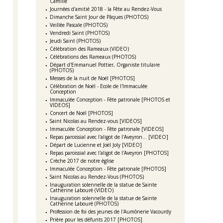
Camille
Journées d'amitié 2018 - la Fête au Rendez-Vous
Dimanche Saint Jour de Pâques (PHOTOS)
Veillée Pascale (PHOTOS)
Vendredi Saint (PHOTOS)
Jeudi Saint (PHOTOS)
Célébration des Rameaux (VIDEO)
Célébrations des Rameaux (PHOTOS)
Départ d'Emmanuel Pottier, Organiste titulaire
(PHOTOS)
Messes de la nuit de Noël [PHOTOS]
Célébration de Noël - Ecole de l'Immaculée
Conception
Immaculée Conception - Fête patronale [PHOTOS et
VIDEOS]
Concert de Noël [PHOTOS]
Saint Nicolas au Rendez-vous [VIDEOS]
Immaculée Conception - Fête patronale [VIDEOS]
Repas paroissial avec l'aligot de l'Aveyron... [VIDEO]
Départ de Lucienne et Joël Joly [VIDEO]
Repas paroissial avec l'aligot de l'Aveyron [PHOTOS]
Crèche 2017 de notre église
Immaculée Conception - Fête patronale [PHOTOS]
Saint Nicolas au Rendez-Vous (PHOTOS)
Inauguration solennelle de la statue de Sainte
Catherine Labouré (VIDEO)
Inauguration solennelle de la statue de Sainte
Catherine Labouré (PHOTOS)
Profession de foi des jeunes de l'Aumônerie Vacourdy
Prière pour les défunts 2017 [PHOTOS]