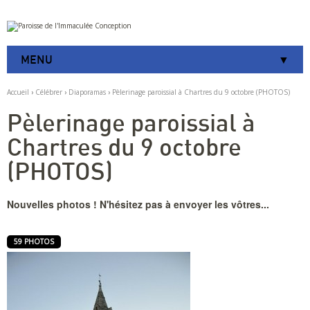
Aller
Outils
au
personnels
contenu.
|
MENU
Aller
à
la
Accueil
›
Célébrer
›
Diaporamas
›
Pèlerinage paroissial à Chartres du 9 octobre (PHOTOS)
navigation
Pèlerinage paroissial à
Chartres du 9 octobre
(PHOTOS)
Nouvelles photos ! N'hésitez pas à envoyer les vôtres...
59 PHOTOS