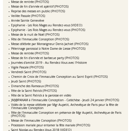
Messe de rentrée (PHOTOS)
Messe de fin d'année et apéritif (PHOTOS)
Reprise des messes en public (PHOTOS)
Veillée Pascale (PHOTOS)
Année Sainte Geneviève
Epiphanie - Les Rois Mages au Rendez-vous (VIDEO)
Epiphanie - Les Rois Mages au Rendez-vous (PHOTOS)
Messe de la nuit de Noël (PHOTOS)
Fête de l'Immaculée Conception (PHOTOS)
Messe célébrée par Monseigneur Denis Jachiet (PHOTOS)
Pèlerinage paroissial à Notre Dame de Liesse (PHOTOS)
Messe de rentrée (PHOTOS)
Messe de fin d'année et barbecue party (PHOTOS)
Journées d'amitié 2019 - Au Rendez-Vous avec l'Histoire
Vigile Pascale (PHOTOS)
Vendredi Saint (PHOTOS)
Chemin de Croix de l'Immaculée Conception au Saint Esprit (PHOTOS)
Jeudi Saint (PHOTOS)
Dimanche des Rameaux (PHOTOS)
Fête de la Saint Patrick (PHOTOS)
Fête de la Saint Patrick à la paroisse en vidéo
JMJ@PANAM à l'Immaculée Conception - Catéchèse - Jeudi 24 janvier (PHOTOS)
Vidéo de la messe célébrée par Mgr Aupetit, Archevêque de Paris pour la fête de
l'Immaculée Conception
Fête de l'Immaculée Conception en présence de Mgr Aupetit, Archevêque de Paris
(PHOTOS)
Messe de l'Immaculée Conception (PHOTOS)
Procession mariale pour entamer la fête mariale (PHOTOS)
Saint Nicolas au Rendez-Vous 2018 (VIDEO)