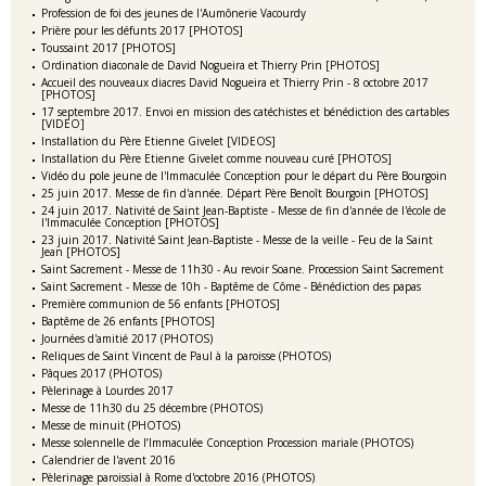
Profession de foi des jeunes de l'Aumônerie Vacourdy
Prière pour les défunts 2017 [PHOTOS]
Toussaint 2017 [PHOTOS]
Ordination diaconale de David Nogueira et Thierry Prin [PHOTOS]
Accueil des nouveaux diacres David Nogueira et Thierry Prin - 8 octobre 2017
[PHOTOS]
17 septembre 2017. Envoi en mission des catéchistes et bénédiction des cartables
[VIDEO]
Installation du Père Etienne Givelet [VIDEOS]
Installation du Père Etienne Givelet comme nouveau curé [PHOTOS]
Vidéo du pole jeune de l'Immaculée Conception pour le départ du Père Bourgoin
25 juin 2017. Messe de fin d'année. Départ Père Benoît Bourgoin [PHOTOS]
24 juin 2017. Nativité de Saint Jean-Baptiste - Messe de fin d'année de l'école de
l'Immaculée Conception [PHOTOS]
23 juin 2017. Nativité Saint Jean-Baptiste - Messe de la veille - Feu de la Saint
Jean [PHOTOS]
Saint Sacrement - Messe de 11h30 - Au revoir Soane. Procession Saint Sacrement
Saint Sacrement - Messe de 10h - Baptême de Côme - Bénédiction des papas
Première communion de 56 enfants [PHOTOS]
Baptême de 26 enfants [PHOTOS]
Journées d'amitié 2017 (PHOTOS)
Reliques de Saint Vincent de Paul à la paroisse (PHOTOS)
Pâques 2017 (PHOTOS)
Pèlerinage à Lourdes 2017
Messe de 11h30 du 25 décembre (PHOTOS)
Messe de minuit (PHOTOS)
Messe solennelle de l’Immaculée Conception Procession mariale (PHOTOS)
Calendrier de l'avent 2016
Pèlerinage paroissial à Rome d'octobre 2016 (PHOTOS)