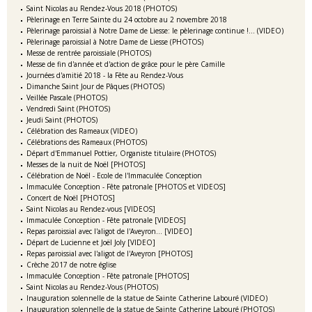
Saint Nicolas au Rendez-Vous 2018 (PHOTOS)
Pèlerinage en Terre Sainte du 24 octobre au 2 novembre 2018
Pèlerinage paroissial à Notre Dame de Liesse: le pèlerinage continue !... (VIDEO)
Pèlerinage paroissial à Notre Dame de Liesse (PHOTOS)
Messe de rentrée paroissiale (PHOTOS)
Messe de fin d'année et d'action de grâce pour le père Camille
Journées d'amitié 2018 - la Fête au Rendez-Vous
Dimanche Saint Jour de Pâques (PHOTOS)
Veillée Pascale (PHOTOS)
Vendredi Saint (PHOTOS)
Jeudi Saint (PHOTOS)
Célébration des Rameaux (VIDEO)
Célébrations des Rameaux (PHOTOS)
Départ d'Emmanuel Pottier, Organiste titulaire (PHOTOS)
Messes de la nuit de Noël [PHOTOS]
Célébration de Noël - Ecole de l'Immaculée Conception
Immaculée Conception - Fête patronale [PHOTOS et VIDEOS]
Concert de Noël [PHOTOS]
Saint Nicolas au Rendez-vous [VIDEOS]
Immaculée Conception - Fête patronale [VIDEOS]
Repas paroissial avec l'aligot de l'Aveyron... [VIDEO]
Départ de Lucienne et Joël Joly [VIDEO]
Repas paroissial avec l'aligot de l'Aveyron [PHOTOS]
Crèche 2017 de notre église
Immaculée Conception - Fête patronale [PHOTOS]
Saint Nicolas au Rendez-Vous (PHOTOS)
Inauguration solennelle de la statue de Sainte Catherine Labouré (VIDEO)
Inauguration solennelle de la statue de Sainte Catherine Labouré (PHOTOS)