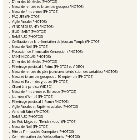
Dîner des bénévoles (PHOTOS)
Messe de rentrée et forum des groupes (PHOTOS)
Messe de fin d'année (PHOTOS)
PÂQUES (PHOTOS)
Vigile Pascale (PHOTOS)
VENDREDI SAINT (PHOTOS)
JEUDI SAINT (PHOTOS)
RAMEAUX (PHOTOS)
Célébration de la présentation de Jésus au Temple (PHOTOS)
Messe de Noël (PHOTOS)
Procession de l'Immaculée Conception (PHOTOS)
SAINT NICOLAS (PHOTOS)
Dîner des bénévoles (PHOTOS)
Pèlerinage paroissial à Reims (PHOTOS et VIDEO)
Messe de rentrée du pôle jeune avec bénédiction des cartables (PHOTOS)
Messe et forum des groupes du 10 septembre (PHOTOS)
Messe et Forum des groupes (PHOTOS)
Chant à la paroisse (VIDEO)
Messe de fin d'année et Barbecue (PHOTOS)
Journées d'Amitié (PHOTOS)
Pèlerinage paroissial à Rome (PHOTOS)
Vigile Pascales et Baptêmes adultes (PHOTOS)
Vendredi Saint (PHOTOS)
RAMEAUX (PHOTOS)
Les Rois Mages au "Rendez-vous" (PHOTOS)
Messe de Noël (PHOTOS)
Fête de l'Immaculée Conception (PHOTOS)
Commémoration des fidèles défunts (PHOTOS)