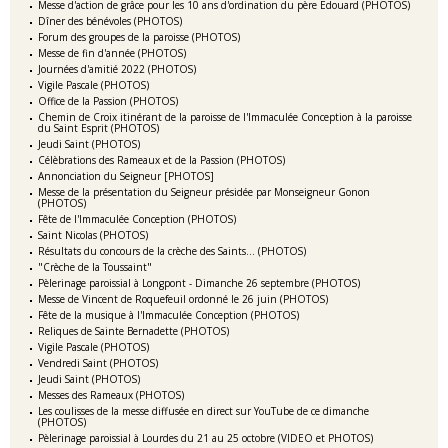
Messe d'action de grâce pour les 10 ans d'ordination du père Edouard (PHOTOS)
Dîner des bénévoles (PHOTOS)
Forum des groupes de la paroisse (PHOTOS)
Messe de fin d'année (PHOTOS)
Journées d'amitié 2022 (PHOTOS)
Vigile Pascale (PHOTOS)
Office de la Passion (PHOTOS)
Chemin de Croix itinérant de la paroisse de l'Immaculée Conception à la paroisse
du Saint Esprit (PHOTOS)
Jeudi Saint (PHOTOS)
Célèbrations des Rameaux et de la Passion (PHOTOS)
Annonciation du Seigneur [PHOTOS]
Messe de la présentation du Seigneur présidée par Monseigneur Gonon
(PHOTOS)
Fête de l'Immaculée Conception (PHOTOS)
Saint Nicolas (PHOTOS)
Résultats du concours de la crèche des Saints... (PHOTOS)
"Crèche de la Toussaint"
Pèlerinage paroissial à Longpont - Dimanche 26 septembre (PHOTOS)
Messe de Vincent de Roquefeuil ordonné le 26 juin (PHOTOS)
Fête de la musique à l'Immaculée Conception (PHOTOS)
Reliques de Sainte Bernadette (PHOTOS)
Vigile Pascale (PHOTOS)
Vendredi Saint (PHOTOS)
Jeudi Saint (PHOTOS)
Messes des Rameaux (PHOTOS)
Les coulisses de la messe diffusée en direct sur YouTube de ce dimanche
(PHOTOS)
Pèlerinage paroissial à Lourdes du 21 au 25 octobre (VIDEO et PHOTOS)