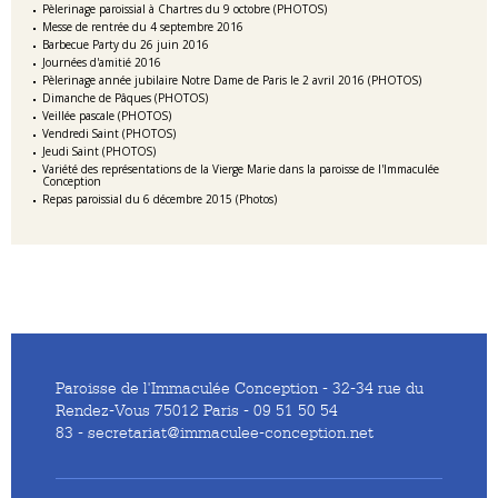
Pèlerinage paroissial à Chartres du 9 octobre (PHOTOS)
Messe de rentrée du 4 septembre 2016
Barbecue Party du 26 juin 2016
Journées d'amitié 2016
Pèlerinage année jubilaire Notre Dame de Paris le 2 avril 2016 (PHOTOS)
Dimanche de Pâques (PHOTOS)
Veillée pascale (PHOTOS)
Vendredi Saint (PHOTOS)
Jeudi Saint (PHOTOS)
Variété des représentations de la Vierge Marie dans la paroisse de l'Immaculée
Conception
Repas paroissial du 6 décembre 2015 (Photos)
Paroisse de l'Immaculée Conception - 32-34 rue du
Rendez-Vous 75012 Paris - 09 51 50 54
83 - secretariat@immaculee-conception.net