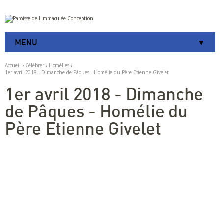
Aller
Outils
au
personnels
contenu.
|
MENU
Aller
à
la
Accueil
›
Célébrer
›
Homélies
›
navigation
1er avril 2018 - Dimanche de Pâques - Homélie du Père Etienne Givelet
1er avril 2018 - Dimanche
de Pâques - Homélie du
Père Etienne Givelet