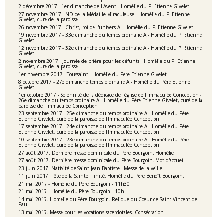
2 décembre 2017 - 1er dimanche de l'Avent - Homélie du P. Etienne Givelet
27 novembre 2017 - ND de la Médaille Miraculeuse - Homélie du P. Etienne
Givelet, curé de la paroisse
26 novembre 2017 - Christ, roi de l'univers A - Homélie du P. Etienne Givelet
19 novembre 2017 - 33e dimanche du temps ordinaire A - Homélie du P. Etienne
Givelet
12 novembre 2017 - 32e dimanche du temps ordinaire A - Homélie du P. Etienne
Givelet
2 novembre 2017 - Journée de prière pour les défunts - Homélie du P. Etienne
Givelet, curé de la paroisse
1er novembre 2017 - Toussaint - Homélie du Père Etienne Givelet
8 octobre 2017 - 27e dimanche temps ordinaire A - Homélie du Père Etienne
Givelet
1er octobre 2017 - Solennité de la dédicace de l'église de l'Immaculée Conception -
26e dimanche du temps ordinaire A - Homélie du Père Etienne Givelet, curé de la
paroisse de l'Immaculée Conception
23 septembre 2017 - 25e dimanche du temps ordinaire A - Homélie du Père
Etienne Givelet, curé de la paroisse de l'Immaculée Conception
17 septembre 2017 - 24e dimanche du temps ordinaire A - Homélie du Père
Etienne Givelet, curé de la paroisse de l'Immaculée Conception
10 septembre 2017 - 23e dimanche du temps ordinaire A - Homélie du Père
Etienne Givelet, curé de la paroisse de l'Immaculée Conception
27 août 2017. Dernière messe dominicale du Père Bourgoin. Homélie
27 août 2017. Dernière messe dominicale du Père Bourgoin. Mot d'accueil
23 juin 2017. Nativité de Saint Jean-Baptiste - Messe de la veille
11 juin 2017. Fête de la Sainte Trinité. Homélie du Père Benoît Bourgoin.
21 mai 2017 - Homélie du Père Bourgoin - 11h30
21 mai 2017 - Homélie du Père Bourgoin - 10h
14 mai 2017. Homélie du Père Bourgoin. Relique du Cœur de Saint Vincent de
Paul
13 mai 2017. Messe pour les vocations sacerdotales. Consécration