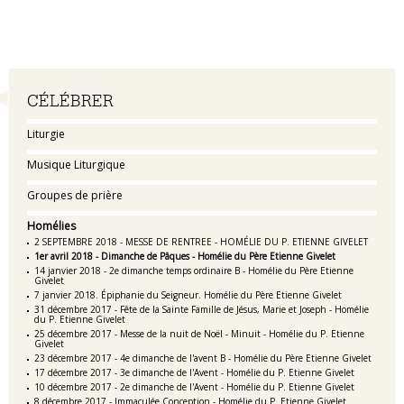
Navigation
CÉLÉBRER
Liturgie
Musique Liturgique
Groupes de prière
Homélies
2 SEPTEMBRE 2018 - MESSE DE RENTREE - HOMÉLIE DU P. ETIENNE GIVELET
1er avril 2018 - Dimanche de Pâques - Homélie du Père Etienne Givelet
14 janvier 2018 - 2e dimanche temps ordinaire B - Homélie du Père Etienne
Givelet
7 janvier 2018. Épiphanie du Seigneur. Homélie du Père Etienne Givelet
31 décembre 2017 - Fête de la Sainte Famille de Jésus, Marie et Joseph - Homélie
du P. Etienne Givelet
25 décembre 2017 - Messe de la nuit de Noël - Minuit - Homélie du P. Etienne
Givelet
23 décembre 2017 - 4e dimanche de l'avent B - Homélie du Père Etienne Givelet
17 décembre 2017 - 3e dimanche de l'Avent - Homélie du P. Etienne Givelet
10 décembre 2017 - 2e dimanche de l'Avent - Homélie du P. Etienne Givelet
8 décembre 2017 - Immaculée Conception - Homélie du P. Etienne Givelet