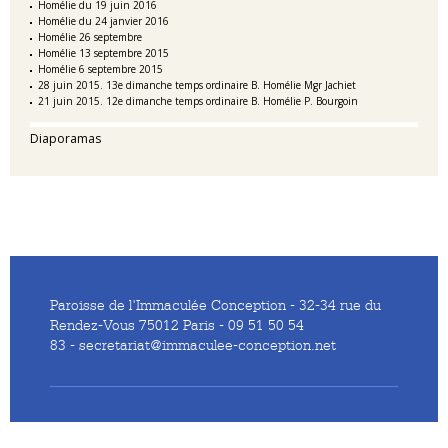
Homélie du 19 juin 2016
Homélie du 24 janvier 2016
Homélie 26 septembre
Homélie 13 septembre 2015
Homélie 6 septembre 2015
28 juin 2015. 13e dimanche temps ordinaire B. Homélie Mgr Jachiet
21 juin 2015. 12e dimanche temps ordinaire B. Homélie P. Bourgoin
Diaporamas
Paroisse de l'Immaculée Conception - 32-34 rue du
Rendez-Vous 75012 Paris - 09 51 50 54
83 - secretariat@immaculee-conception.net