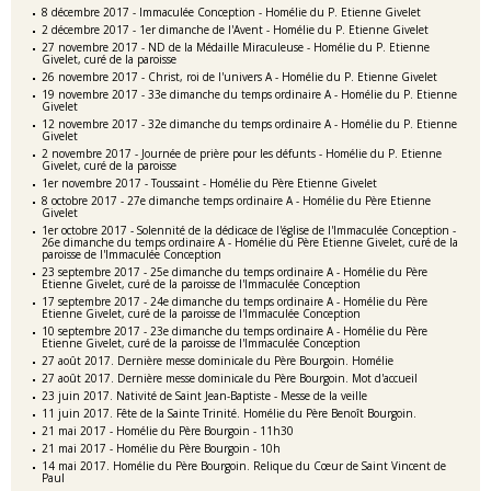
8 décembre 2017 - Immaculée Conception - Homélie du P. Etienne Givelet
2 décembre 2017 - 1er dimanche de l'Avent - Homélie du P. Etienne Givelet
27 novembre 2017 - ND de la Médaille Miraculeuse - Homélie du P. Etienne
Givelet, curé de la paroisse
26 novembre 2017 - Christ, roi de l'univers A - Homélie du P. Etienne Givelet
19 novembre 2017 - 33e dimanche du temps ordinaire A - Homélie du P. Etienne
Givelet
12 novembre 2017 - 32e dimanche du temps ordinaire A - Homélie du P. Etienne
Givelet
2 novembre 2017 - Journée de prière pour les défunts - Homélie du P. Etienne
Givelet, curé de la paroisse
1er novembre 2017 - Toussaint - Homélie du Père Etienne Givelet
8 octobre 2017 - 27e dimanche temps ordinaire A - Homélie du Père Etienne
Givelet
1er octobre 2017 - Solennité de la dédicace de l'église de l'Immaculée Conception -
26e dimanche du temps ordinaire A - Homélie du Père Etienne Givelet, curé de la
paroisse de l'Immaculée Conception
23 septembre 2017 - 25e dimanche du temps ordinaire A - Homélie du Père
Etienne Givelet, curé de la paroisse de l'Immaculée Conception
17 septembre 2017 - 24e dimanche du temps ordinaire A - Homélie du Père
Etienne Givelet, curé de la paroisse de l'Immaculée Conception
10 septembre 2017 - 23e dimanche du temps ordinaire A - Homélie du Père
Etienne Givelet, curé de la paroisse de l'Immaculée Conception
27 août 2017. Dernière messe dominicale du Père Bourgoin. Homélie
27 août 2017. Dernière messe dominicale du Père Bourgoin. Mot d'accueil
23 juin 2017. Nativité de Saint Jean-Baptiste - Messe de la veille
11 juin 2017. Fête de la Sainte Trinité. Homélie du Père Benoît Bourgoin.
21 mai 2017 - Homélie du Père Bourgoin - 11h30
21 mai 2017 - Homélie du Père Bourgoin - 10h
14 mai 2017. Homélie du Père Bourgoin. Relique du Cœur de Saint Vincent de
Paul