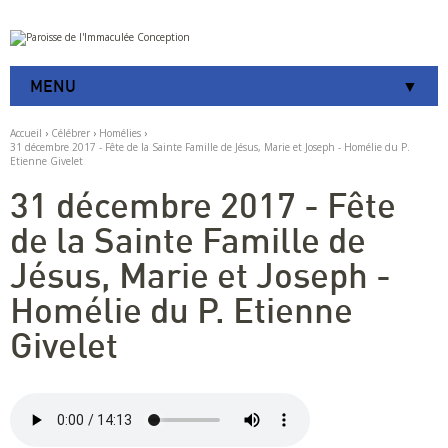
Aller
Outils
au
personnels
contenu.
|
MENU
Aller
à
la
Accueil
›
Célébrer
›
Homélies
›
navigation
31 décembre 2017 - Fête de la Sainte Famille de Jésus, Marie et Joseph - Homélie du P.
Etienne Givelet
31 décembre 2017 - Fête
de la Sainte Famille de
Jésus, Marie et Joseph -
Homélie du P. Etienne
Givelet