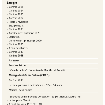
Liturgie
Carême 2025
Carême 2024
Carême 2023
Carême 2022
Prière universelle
Equipe fleurs
Carême 2021
Confinement automne 2020
Laudato Si
Confinement printemps 2020
Carême 2020
Choix des chants
Carême 2019
Carême 2018
Rameaux
Semaine Sainte
"Vivre le carême" : interview de Mgr Michel Aupetit
Message d'entrée en Carême (VIDEO)
Carême 2018
Retraite paroissiale de Carême du 12 au 14 mars
Mercredi des Cendres
"Le dogme de l'Immaculée Conception : sa pertinence aujourd'hui"
Le temps de l'Avent
Chant du Notre Père [VIDEO]