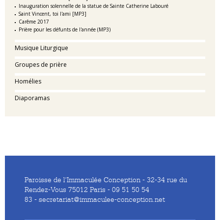
Inauguration solennelle de la statue de Sainte Catherine Labouré
Saint Vincent, toi l'ami [MP3]
Carême 2017
Prière pour les défunts de l'année (MP3)
Musique Liturgique
Groupes de prière
Homélies
Diaporamas
Paroisse de l'Immaculée Conception - 32-34 rue du
Rendez-Vous 75012 Paris - 09 51 50 54
83 - secretariat@immaculee-conception.net