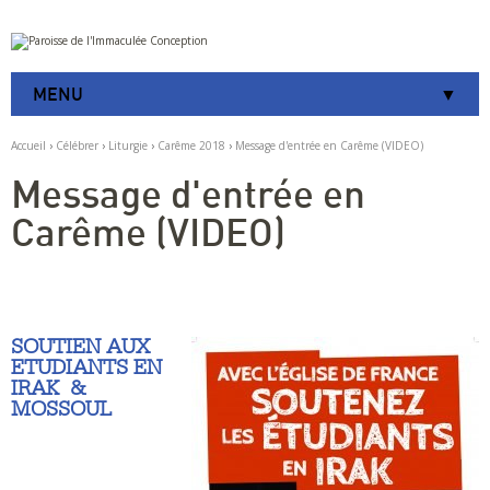
Aller
Outils
au
personnels
contenu.
|
MENU
Aller
à
la
Accueil
›
Célébrer
›
Liturgie
›
Carême 2018
›
Message d'entrée en Carême (VIDEO)
navigation
Message d'entrée en
Carême (VIDEO)
SOUTIEN AUX
ETUDIANTS EN
IRAK &
MOSSOUL