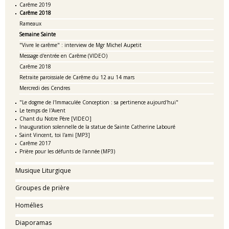
Carême 2019
Carême 2018
Rameaux
Semaine Sainte
"Vivre le carême" : interview de Mgr Michel Aupetit
Message d'entrée en Carême (VIDEO)
Carême 2018
Retraite paroissiale de Carême du 12 au 14 mars
Mercredi des Cendres
"Le dogme de l'Immaculée Conception : sa pertinence aujourd'hui"
Le temps de l'Avent
Chant du Notre Père [VIDEO]
Inauguration solennelle de la statue de Sainte Catherine Labouré
Saint Vincent, toi l'ami [MP3]
Carême 2017
Prière pour les défunts de l'année (MP3)
Musique Liturgique
Groupes de prière
Homélies
Diaporamas