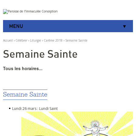
Aller
Outils
au
personnels
contenu.
|
MENU
Aller
à
la
Accueil
›
Célébrer
›
Liturgie
›
Carême 2018
›
Semaine Sainte
navigation
Semaine Sainte
Tous les horaires...
Semaine Sainte
Lundi 26 mars : Lundi Saint