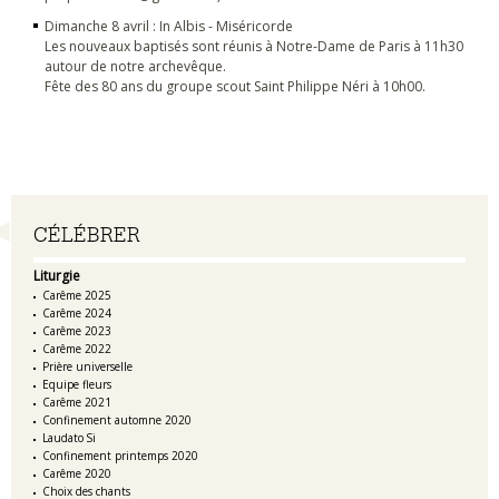
Dimanche 8 avril : In Albis - Miséricorde
Les nouveaux baptisés sont réunis à Notre-Dame de Paris à 11h30
autour de notre archevêque.
Fête des 80 ans du groupe scout Saint Philippe Néri à 10h00.
Navigation
CÉLÉBRER
Liturgie
Carême 2025
Carême 2024
Carême 2023
Carême 2022
Prière universelle
Equipe fleurs
Carême 2021
Confinement automne 2020
Laudato Si
Confinement printemps 2020
Carême 2020
Choix des chants