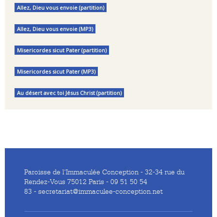
Allez, Dieu vous envoie (partition)
Allez, Dieu vous envoie (MP3)
Misericordes sicut Pater (partition)
Misericordes sicut Pater (MP3)
Au désert avec toi Jésus Christ (partition)
Paroisse de l'Immaculée Conception - 32-34 rue du
Rendez-Vous 75012 Paris - 09 51 50 54
83 - secretariat@immaculee-conception.net