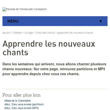
Aller
Outils
au
personnels
contenu.
|
MENU
Aller
à
la
Accueil
›
Célébrer
›
Liturgie
›
Choix des chants
›
Apprendre les nouveaux chants
navigation
Apprendre les nouveaux
chants
Dans les semaines qui arrivent, nous allons chanter plusieurs
chants nouveaux. Sur cette page, retrouvez partitions et MP3
pour apprendre depuis chez vous ces chants.
Pour aller plus loin
Messe de la Colombière
Allez, Dieu vous envoie (partition)
Allez, Dieu vous envoie (MP3)