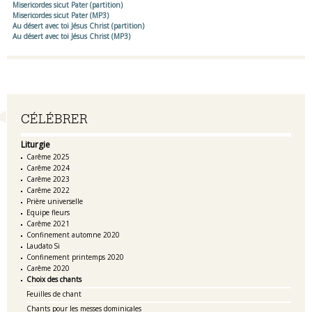
Misericordes sicut Pater (partition)
Misericordes sicut Pater (MP3)
Au désert avec toi Jésus Christ (partition)
Au désert avec toi Jésus Christ (MP3)
Navigation
CÉLÉBRER
Liturgie
Carême 2025
Carême 2024
Carême 2023
Carême 2022
Prière universelle
Equipe fleurs
Carême 2021
Confinement automne 2020
Laudato Si
Confinement printemps 2020
Carême 2020
Choix des chants
Feuilles de chant
Chants pour les messes dominicales