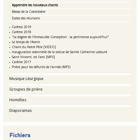
Apprendre les nouveaux chants
Messe de la Colombière
Dates des réunions
Carême 2019
Carême 2018
"Le dogme de l'Immaculée Conception : sa pertinence aujourd'hui"
Le temps de l'Avent
Chant du Notre Père [VIDEO]
Inauguration solennelle de la statue de Sainte Catherine Labouré
Saint Vincent, toi l'ami [MP3]
Carême 2017
Prière pour les défunts de l'année (MP3)
Musique Liturgique
Groupes de prière
Homélies
Diaporamas
Fichiers