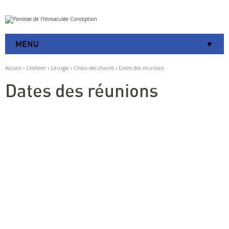
Aller
Outils
au
personnels
contenu.
|
MENU
Aller
à
la
Accueil
›
Célébrer
›
Liturgie
›
Choix des chants
›
Dates des réunions
navigation
Dates des réunions