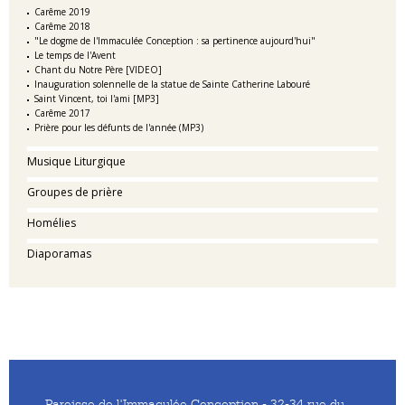
Carême 2019
Carême 2018
"Le dogme de l'Immaculée Conception : sa pertinence aujourd'hui"
Le temps de l'Avent
Chant du Notre Père [VIDEO]
Inauguration solennelle de la statue de Sainte Catherine Labouré
Saint Vincent, toi l'ami [MP3]
Carême 2017
Prière pour les défunts de l'année (MP3)
Musique Liturgique
Groupes de prière
Homélies
Diaporamas
Paroisse de l'Immaculée Conception - 32-34 rue du