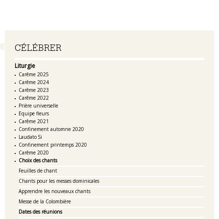
Navigation
CÉLÉBRER
Liturgie
Carême 2025
Carême 2024
Carême 2023
Carême 2022
Prière universelle
Equipe fleurs
Carême 2021
Confinement automne 2020
Laudato Si
Confinement printemps 2020
Carême 2020
Choix des chants
Feuilles de chant
Chants pour les messes dominicales
Apprendre les nouveaux chants
Messe de la Colombière
Dates des réunions