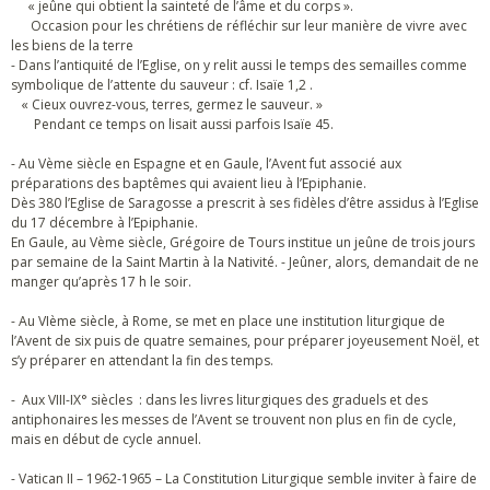
« jeûne qui obtient la sainteté de l’âme et du corps ».
Occasion pour les chrétiens de réfléchir sur leur manière de vivre avec
les biens de la terre
- Dans l’antiquité de l’Eglise, on y relit aussi le temps des semailles comme
symbolique de l’attente du sauveur : cf. Isaïe 1,2 .
« Cieux ouvrez-vous, terres, germez le sauveur. »
Pendant ce temps on lisait aussi parfois Isaïe 45.
- Au Vème siècle en Espagne et en Gaule, l’Avent fut associé aux
préparations des baptêmes qui avaient lieu à l’Epiphanie.
Dès 380 l’Eglise de Saragosse a prescrit à ses fidèles d’être assidus à l’Eglise
du 17 décembre à l’Epiphanie.
En Gaule, au Vème siècle, Grégoire de Tours institue un jeûne de trois jours
par semaine de la Saint Martin à la Nativité. - Jeûner, alors, demandait de ne
manger qu’après 17 h le soir.
- Au VIème siècle, à Rome, se met en place une institution liturgique de
l’Avent de six puis de quatre semaines, pour préparer joyeusement Noël, et
s’y préparer en attendant la fin des temps.
- Aux VIII-IX° siècles : dans les livres liturgiques des graduels et des
antiphonaires les messes de l’Avent se trouvent non plus en fin de cycle,
mais en début de cycle annuel.
- Vatican II – 1962-1965 – La Constitution Liturgique semble inviter à faire de