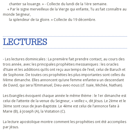
chanter sa louange. » - Collecte du lundi de la 1ère semaine.
« Par le signe merveilleux de la Vierge qui enfante, Tu as fait connaître au
monde Seigneur,
la splendeur de ta gloire. » Collecte du 19 décembre.
LECTURES
- Les lectures dominicales : La première fait prendre contact, au cours des
trois année, avec les principales prophéties messianiques : les oracles
d’Isaïe et les additions qu’ils ont reçu aux temps de l’exil, celui de Baruch et
de Sophonie. De toutes ces prophéties les plus importantes sont celles du
IVème dimanche. Elles annoncent qu’une femme enfantera un descendant
de David, qui sera l’Emmanuel, Dieu-avec-nous (cf. Isaïe, Michée, Nathan).
Les Evangiles évoquent chaque année le même thème : le 1er dimanche est
celui de l’attente de la venue du Seigneur, « veillez », dit Jésus. Le 2ème et le
3ème sont ceux de Jean-Baptiste. Le 4ème est celui de l’annonce faite à
Marie (B), à Joseph (A), la Visitation (C).
La lecture apostolique montre comment les prophéties ont été accomplies
par Jésus.