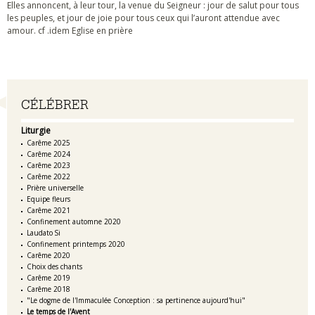
Elles annoncent, à leur tour, la venue du Seigneur : jour de salut pour tous
les peuples, et jour de joie pour tous ceux qui l’auront attendue avec
amour. cf .idem Eglise en prière
Navigation
CÉLÉBRER
Liturgie
Carême 2025
Carême 2024
Carême 2023
Carême 2022
Prière universelle
Equipe fleurs
Carême 2021
Confinement automne 2020
Laudato Si
Confinement printemps 2020
Carême 2020
Choix des chants
Carême 2019
Carême 2018
"Le dogme de l'Immaculée Conception : sa pertinence aujourd'hui"
Le temps de l'Avent