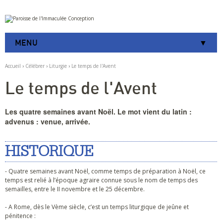
Aller
Outils
au
personnels
contenu.
|
MENU
Aller
à
la
Accueil
›
Célébrer
›
Liturgie
›
Le temps de l'Avent
navigation
Le temps de l'Avent
Les quatre semaines avant Noël. Le mot vient du latin :
advenus : venue, arrivée.
HISTORIQUE
- Quatre semaines avant Noël, comme temps de préparation à Noël, ce
temps est relié à l’époque agraire connue sous le nom de temps des
semailles, entre le II novembre et le 25 décembre.
- A Rome, dès le Vème siècle, c’est un temps liturgique de jeûne et
pénitence :