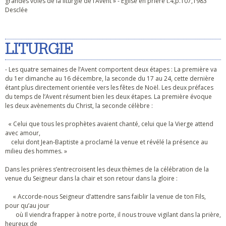
grandes voies de la liturgie de l’Avent » - Eglise en prière t.4,p.107,1983
Desclée
LITURGIE
- Les quatre semaines de l’Avent comportent deux étapes : La première va
du 1er dimanche au 16 décembre, la seconde du 17 au 24, cette dernière
étant plus directement orientée vers les fêtes de Noël. Les deux préfaces
du temps de l’Avent résument bien les deux étapes. La première évoque
les deux avènements du Christ, la seconde célèbre :
« Celui que tous les prophètes avaient chanté, celui que la Vierge attend
avec amour,
celui dont Jean-Baptiste a proclamé la venue et révélé la présence au
milieu des hommes. »
Dans les prières s’entrecroisent les deux thèmes de la célébration de la
venue du Seigneur dans la chair et son retour dans la gloire :
« Accorde-nous Seigneur d’attendre sans faiblir la venue de ton Fils,
pour qu’au jour
où Il viendra frapper à notre porte, il nous trouve vigilant dans la prière,
heureux de