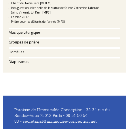
Chant du Notre Père [VIDEO]
Inauguration solennelle de la statue de Sainte Catherine Labouré
Saint Vincent, toi l'ami [MP3]
Carême 2017
Prière pour les défunts de l'année (MP3)
Musique Liturgique
Groupes de prière
Homélies
Diaporamas
Paroisse de l'Immaculée Conception - 32-34 rue du
Rendez-Vous 75012 Paris - 09 51 50 54
83 - secretariat@immaculee-conception.net