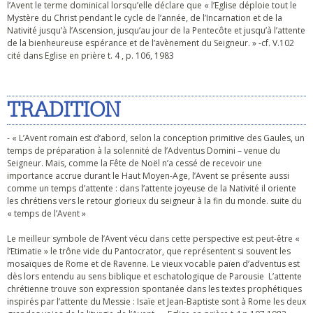
l’Avent le terme dominical lorsqu’elle déclare que « l’Eglise déploie tout le
Mystère du Christ pendant le cycle de l’année, de l’Incarnation et de la
Nativité jusqu’à l’Ascension, jusqu’au jour de la Pentecôte et jusqu’à l’attente
de la bienheureuse espérance et de l’avènement du Seigneur. » -cf. V.102
cité dans Eglise en prière t. 4 , p. 106, 1983
TRADITION
- « L’Avent romain est d’abord, selon la conception primitive des Gaules, un
temps de préparation à la solennité de l’Adventus Domini – venue du
Seigneur. Mais, comme la Fête de Noël n’a cessé de recevoir une
importance accrue durant le Haut Moyen-Age, l’Avent se présente aussi
comme un temps d’attente : dans l’attente joyeuse de la Nativité il oriente
les chrétiens vers le retour glorieux du seigneur à la fin du monde. suite du
« temps de l’Avent »
Le meilleur symbole de l’Avent vécu dans cette perspective est peut-être «
l’Etimatie » le trône vide du Pantocrator, que représentent si souvent les
mosaïques de Rome et de Ravenne. Le vieux vocable païen d’adventus est
dès lors entendu au sens biblique et eschatologique de Parousie L’attente
chrétienne trouve son expression spontanée dans les textes prophétiques
inspirés par l’attente du Messie : Isaïe et Jean-Baptiste sont à Rome les deux