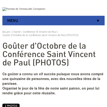
Aller
Outils
au
personnels
contenu.
|
MENU
Aller
à
la
Accueil
›
Charité
›
Conférence St Vincent de Paul
›
navigation
Goûter d'Octobre de la Conférence Saint Vincent de Paul (PHOTOS)
Goûter d'Octobre de la
Conférence Saint Vincent
de Paul (PHOTOS)
Ce goûter a connu un vif succès puisque nous avons compté
une quinzaine de personnes, avec des nouvelles têtes de la
paroisse.
Organisé le jour de la fête de notre saint patron, on peut lui
rendre grâce pour cette réussite.
2 PHOTOS