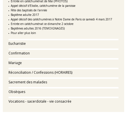
Entrée en catéchuménat de Maï (PHOTOS)
Appel décisif d'Elodie, catéchumène de la paroisse
Fête des baptisés de l'année
Baptême adulte 2017
Appel décisif des catéchumènes à Notre Dame de Paris ce samedi 4 mars 2017
Entrée en catéchuménat ce dimanche 2 octobre
Baptêmes adultes 2016 (TEMOIGNAGES)
Pour aller plus loin
Eucharistie
Confirmation
Mariage
Réconciliation / Confessions (HORAIRES)
Sacrement des malades
Obsèques
Vocations - sacerdotale - vie consacrée