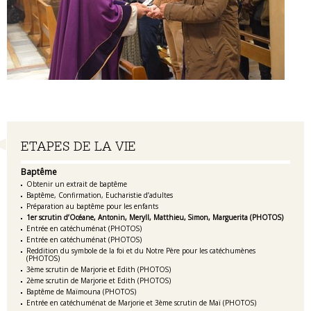
Navigation
ETAPES DE LA VIE
Baptême
Obtenir un extrait de baptême
Baptême, Confirmation, Eucharistie d’adultes
Préparation au baptême pour les enfants
1er scrutin d’Océane, Antonin, Meryll, Matthieu, Simon, Marguerita (PHOTOS)
Entrée en catéchuménat (PHOTOS)
Entrée en catéchuménat (PHOTOS)
Reddition du symbole de la foi et du Notre Père pour les catéchumènes
(PHOTOS)
3ème scrutin de Marjorie et Edith (PHOTOS)
2ème scrutin de Marjorie et Edith (PHOTOS)
Baptême de Maïmouna (PHOTOS)
Entrée en catéchuménat de Marjorie et 3ème scrutin de Maï (PHOTOS)