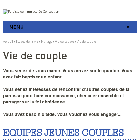
Aller
Outils
au
personnels
contenu.
|
MENU
Aller
à
la
Accueil
›
Etapes de la vie
›
Mariage
›
Vie de couple
›
Vie de couple
navigation
Vie de couple
Vous venez de vous marier. Vous arrivez sur le quartier. Vous
avez fait baptiser un enfant…
Vous seriez intéressés de rencontrer d’autres couples de la
paroisse pour faire connaissance, cheminer ensemble et
partager sur la foi chrétienne.
Vous avez besoin d'aide. Vous voudriez vous engager...
EQUIPES JEUNES COUPLES