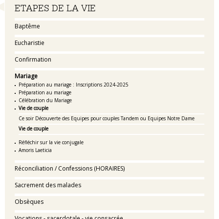
Navigation
ETAPES DE LA VIE
Baptême
Eucharistie
Confirmation
Mariage
Préparation au mariage : Inscriptions 2024-2025
Préparation au mariage
Célébration du Mariage
Vie de couple
Ce soir Découverte des Equipes pour couples Tandem ou Equipes Notre Dame
Vie de couple
Réfléchir sur la vie conjugale
Amoris Laeticia
Réconciliation / Confessions (HORAIRES)
Sacrement des malades
Obsèques
Vocations - sacerdotale - vie consacrée