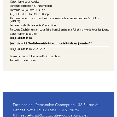
Catéchisme pour Adulte
Parcours Education & Transmission
Parcours "Aujourd'hui la Foi"
AUJOURD'HUI LA FOI le 30 sept
Parcours de lecture sur les huit paraboles de la miséricorde chez Saint Luc
(VIDEO)
Les mardis de l'Immaculée Conception
Parcours Zachée: un an pour faire l’unité entre ma Foi et ma vie de tous les jours.
Catéchuménat adulte
Les Jeudis de la Foi
Jeudi de la Foi "Le diable existe-t-il et... que fait-il de ses journées ?"
Les jeudis de la Foi 2020-2021
Les conférences à l'Immaculée Conception
Formation catéchistes
Paroisse de l'Immaculée Conception - 32-34 rue du
Rendez-Vous 75012 Paris - 09 51 50 54
83 - secretariat@immaculee-conception.net