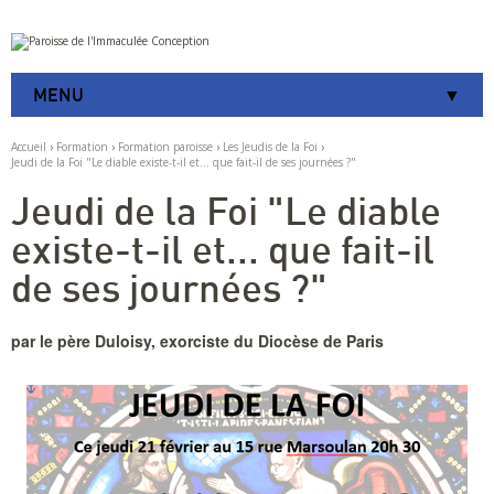
Aller
Outils
au
personnels
contenu.
|
MENU
Aller
à
la
Accueil
›
Formation
›
Formation paroisse
›
Les Jeudis de la Foi
›
navigation
Jeudi de la Foi "Le diable existe-t-il et... que fait-il de ses journées ?"
Jeudi de la Foi "Le diable
existe-t-il et... que fait-il
de ses journées ?"
par le père Duloisy, exorciste du Diocèse de Paris