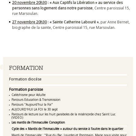
20 novembre 20h30
: « Aux Captifs la Libération » au service des
personnes sans logement dans notre paroisse
, Centre paroissial 15,
rue Marsoulan.
27 novembre 20h30
: « Sainte Catherine Labouré »
, par Anne Bernet,
biographe de la sainte, Centre paroissial 15, rue Marsoulan.
Navigation
FORMATION
Formation diocése
Formation paroisse
Catéchisme pour Adulte
Parcours Education & Transmission
Parcours "Aujourd'hui la Foi"
AUJOURD'HUI LA FOI le 30 sept
Parcours de lecture sur les huit paraboles de la miséricorde chez Saint Luc
(VIDEO)
Les mardis de l'Immaculée Conception
Cycle des « Mardis de l'Immaculée » autour du service à l’autre dans le quartier
Mardi de l'Immaculée : "Rue du Bac, Lourdes et Pontmain, Marie nous visite pour