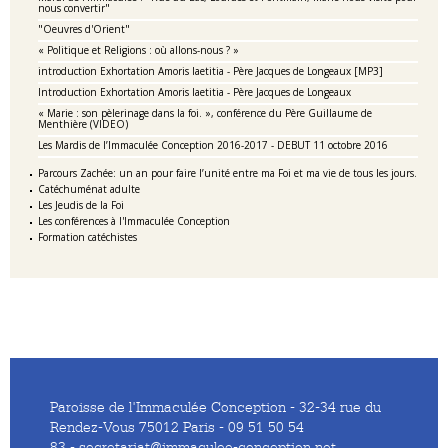
nous convertir"
"Oeuvres d'Orient"
« Politique et Religions : où allons-nous ? »
introduction Exhortation Amoris laetitia - Père Jacques de Longeaux [MP3]
Introduction Exhortation Amoris laetitia - Père Jacques de Longeaux
« Marie : son pèlerinage dans la foi. », conférence du Père Guillaume de
Menthière (VIDEO)
Les Mardis de l’Immaculée Conception 2016-2017 - DEBUT 11 octobre 2016
Parcours Zachée: un an pour faire l’unité entre ma Foi et ma vie de tous les jours.
Catéchuménat adulte
Les Jeudis de la Foi
Les conférences à l'Immaculée Conception
Formation catéchistes
Paroisse de l'Immaculée Conception - 32-34 rue du
Rendez-Vous 75012 Paris - 09 51 50 54
83 - secretariat@immaculee-conception.net