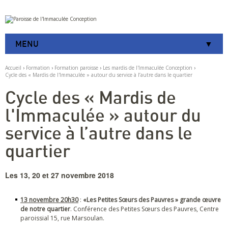
Aller
Outils
au
personnels
contenu.
|
MENU
Aller
à
la
Accueil
›
Formation
›
Formation paroisse
›
Les mardis de l'Immaculée Conception
›
navigation
Cycle des « Mardis de l'Immaculée » autour du service à l’autre dans le quartier
Cycle des « Mardis de
l'Immaculée » autour du
service à l’autre dans le
quartier
Les 13, 20 et 27 novembre 2018
13 novembre 20h30
:
«Les Petites Sœurs des Pauvres » grande œuvre
de notre quartier
. Conférence des Petites Sœurs des Pauvres, Centre
paroissial 15, rue Marsoulan.