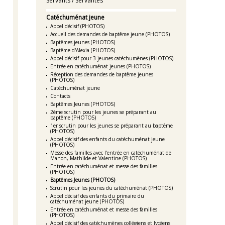
Servants / Servantes
Catéchuménat jeune
Appel décisif (PHOTOS)
Accueil des demandes de baptême jeune (PHOTOS)
Baptêmes jeunes (PHOTOS)
Baptême d'Alexia (PHOTOS)
Appel décisif pour 3 jeunes catéchumènes (PHOTOS)
Entrée en catéchuménat jeunes (PHOTOS)
Réception des demandes de baptême jeunes
(PHOTOS)
Catéchuménat jeune
Contacts
Baptêmes Jeunes (PHOTOS)
2ème scrutin pour les jeunes se préparant au
baptême (PHOTOS)
1er scrutin pour les jeunes se préparant au baptême
(PHOTOS)
Appel décisif des enfants du catéchuménat jeune
(PHOTOS)
Messe des familles avec l'entrée en catéchuménat de
Manon, Mathilde et Valentine (PHOTOS)
Entrée en catéchuménat et messe des familles
(PHOTOS)
Baptêmes Jeunes (PHOTOS)
Scrutin pour les jeunes du catéchuménat (PHOTOS)
Appel décisif des enfants du primaire du
catéchuménat jeune (PHOTOS)
Entrée en catéchuménat et messe des familles
(PHOTOS)
Appel décisif des catéchumènes collégiens et lycéens