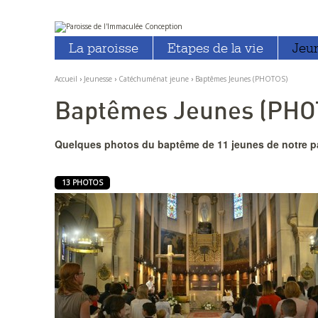
Aller
Outils
au
personnels
La paroisse
Etapes de la vie
Jeu
contenu.
|
Aller
à
Accueil
›
Jeunesse
›
Catéchuménat jeune
›
Baptêmes Jeunes (PHOTOS)
la
navigation
Baptêmes Jeunes (PHO
Quelques photos du baptême de 11 jeunes de notre pa
13 PHOTOS