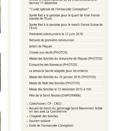
dernier 11 décembre
"Cuvée spéciale de l'Immaculée Conception"
Soirée foot à la paroisse pour le quart de final France
Islande de l'Euro
Soirée foot à la paroisse pour le match France Suisse de
l'Euro
Premières communions le 12 juin 2016
Retraite de première communion
Jardin de Pâques
Chasse aux oeufs (PHOTOS)
Messe des familles du dimanche de Pâques (PHOTOS)
Dimanche des Rameaux (PHOTOS)
La semaine Sainte adaptée pour les enfants
Messe des familles du 10 janvier 2016 (PHOTOS)
Messe de Noël des familles (PHOTOS)
Messe des familles le 13 décembre 2015 à 10h
Fête de la Saint Nicolas (DIAPORAMA)
Catéchisme ( CP - CM2)
Accueil de loisirs du patronage Saint-Maximilien Kolbe
en lien avec La Camillienne
Chapelet des familles
Soutien scolaire
Ecole de l'Immaculée Conception