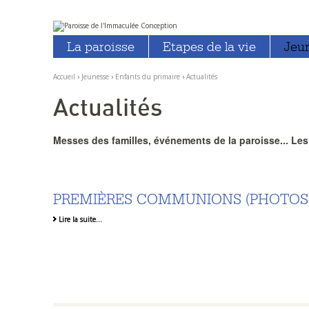
Aller
Outils
au
personnels
La paroisse
Etapes de la vie
Jeu
contenu.
|
Aller
à
Accueil
›
Jeunesse
›
Enfants du primaire
›
Actualités
la
navigation
Actualités
Messes des familles, événements de la paroisse... Les d
PREMIÈRES COMMUNIONS (PHOTOS
Lire la suite…