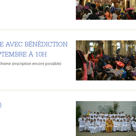
E AVEC BÉNÉDICTION
PTEMBRE À 10H
chisme (inscription encore possible)
)