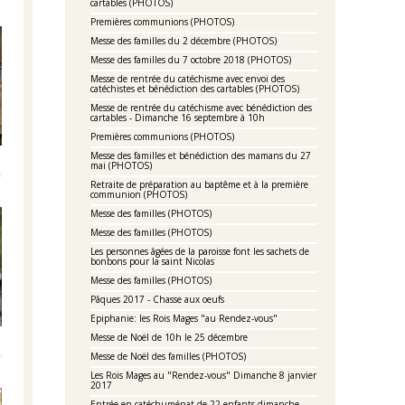
cartables (PHOTOS)
Premières communions (PHOTOS)
Messe des familles du 2 décembre (PHOTOS)
Messe des familles du 7 octobre 2018 (PHOTOS)
Messe de rentrée du catéchisme avec envoi des
catéchistes et bénédiction des cartables (PHOTOS)
Messe de rentrée du catéchisme avec bénédiction des
cartables - Dimanche 16 septembre à 10h
Premières communions (PHOTOS)
Messe des familles et bénédiction des mamans du 27
mai (PHOTOS)
Retraite de préparation au baptême et à la première
communion (PHOTOS)
Messe des familles (PHOTOS)
Messe des familles (PHOTOS)
Les personnes âgées de la paroisse font les sachets de
bonbons pour la saint Nicolas
Messe des familles (PHOTOS)
Pâques 2017 - Chasse aux oeufs
Epiphanie: les Rois Mages "au Rendez-vous"
Messe de Noël de 10h le 25 décembre
Messe de Noël des familles (PHOTOS)
Les Rois Mages au "Rendez-vous" Dimanche 8 janvier
2017
Entrée en catéchuménat de 22 enfants dimanche