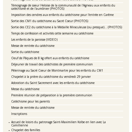
Témoignage de soeur Heloise de la communauté de l'Agneau aux enfants du
catéchisme et de l'aumônier (PHOTOS)
Imposition des cendres aux enfants du catéchisme pour l'entrée en Carême
Sortie des CM1 du catéchisme au Sacré Coeur (PHOTOS)
Sortie des CE2 du catéchisme à la Médaille Miraculeuse (ou presque)... (PHOTOS)
Temps de confession et activités cette semaine au catéchisme
Les enfants de la paroisse (VIDEO)
Messe de rentrée du catéchisme
Sortie du catéchisme
Oeuf de Pâques de 8 kg offert aux enfants du catéchisme
Déjeuner de travail des catéchistes de première communion
Pèlerinage au Sacré Coeur de Montmartre pour les enfants du CM1
Chapelet à la prière du catéchisme du vendredi 29 janvier
Adoration du Saint Sacrement avec les enfants du catéchisme
Messe du catéchisme
Première réunion de préparation à la première communion
Catéchisme pour les parents
Messe de rentrée du catéchisme
Inscriptions
Accueil de loisirs du patronage Saint-Maximilien Kolbe en lien avec La
Camillienne
Chapelet des familles