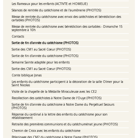
Les Rameaux pour les enfants (ACTIVTE et HOMELIE)
Séances de rentrée du catéchisme et de l'aumônerie (PHOTOS)
Messe de rentrée du catéchisme avec envoi des catéchistes et bénédiction des
cartables (PHOTOS)
Messe de rentrée du catéchisme avec bénédiction des cartables - Dimanche 15
septembre à 10h
Contacts
Sortie de fin d'année du catéchisme (PHOTOS)
Sortie des CM1 au Sacré Coeur (PHOTOS)
Sortie de fin d'année du catéchisme (PHOTOS)
Semaine Sainte adaptée pour les enfants
Sortie des CM1 au Sacré Coeur (PHOTOS)
Conte biblique Jonas
Les enfants du catéchisme participent à la décoration de la salle Olmer pour la
Saint Nicolas
Visite de la chapelle de la Médaille Miraculeuse avec les CE2
Recollection des catéchistes à Notre Dame de l'Ouye (PHOTOS)
Sortie de fin d'année du catéchisme à Notre Dame du Perpétuel Secours
(PHOTOS)
Réponse du cardinal à la lettre des enfants du catéchisme pour son
rétablissement
Retraite des premières communions et du catéchuménat jeune (PHOTOS)
Chemin de Croix avec les enfants du catéchisme
Pèlerinage des CM2 du catéchisme à Notre Dame (PHOTOS)