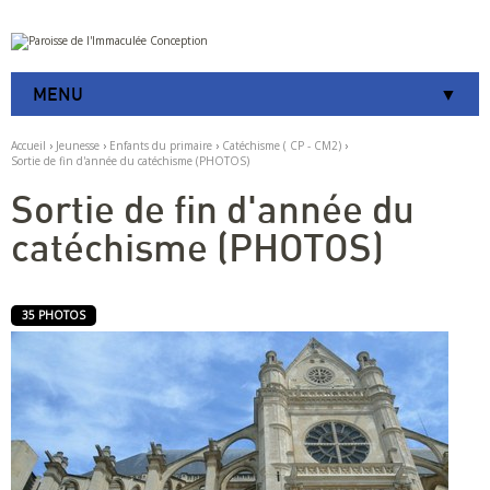
Aller
Outils
au
personnels
contenu.
|
MENU
Aller
à
la
Accueil
›
Jeunesse
›
Enfants du primaire
›
Catéchisme ( CP - CM2)
›
navigation
Sortie de fin d'année du catéchisme (PHOTOS)
Sortie de fin d'année du
catéchisme (PHOTOS)
35 PHOTOS