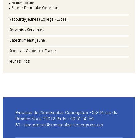
Soutien scolaire
Ecole de l'Immaculée Conception
Vacourdy Jeunes (Collège - Lycée)
Servants / Servantes
Catéchuménat jeune
Scouts et Guides de France
Jeunes Pros
Paroisse de l'Immaculée Conception - 32-34 rue du
Rendez-Vous 75012 Paris - 09 51 50 54
83 - secretariat@immaculee-conception.net