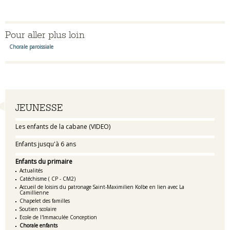
Pour aller plus loin
Chorale paroissiale
Navigation
JEUNESSE
Les enfants de la cabane (VIDEO)
Enfants jusqu'à 6 ans
Enfants du primaire
Actualités
Catéchisme ( CP - CM2)
Accueil de loisirs du patronage Saint-Maximilien Kolbe en lien avec La
Camillienne
Chapelet des familles
Soutien scolaire
Ecole de l'Immaculée Conception
Chorale enfants