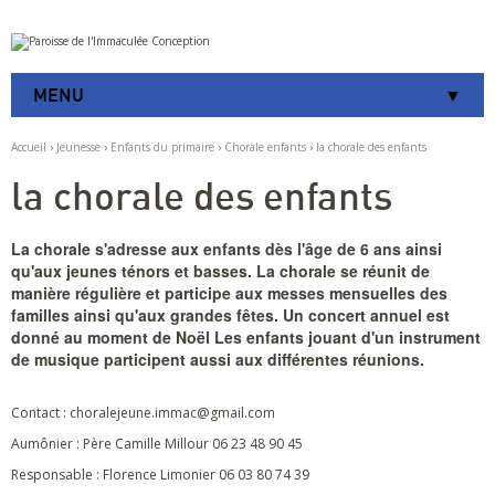
Aller
Outils
au
personnels
contenu.
|
MENU
Aller
à
la
Accueil
›
Jeunesse
›
Enfants du primaire
›
Chorale enfants
›
la chorale des enfants
navigation
la chorale des enfants
La chorale s'adresse aux enfants dès l'âge de 6 ans ainsi
qu'aux jeunes ténors et basses. La chorale se réunit de
manière régulière et participe aux messes mensuelles des
familles ainsi qu'aux grandes fêtes. Un concert annuel est
donné au moment de Noël Les enfants jouant d'un instrument
de musique participent aussi aux différentes réunions.
Contact : choralejeune.immac@gmail.com
Aumônier : Père Camille Millour 06 23 48 90 45
Responsable : Florence Limonier 06 03 80 74 39