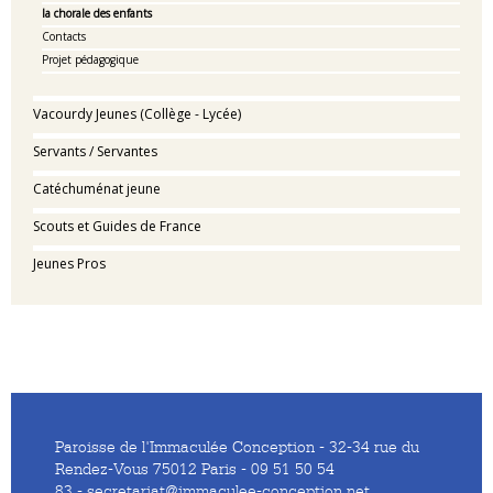
la chorale des enfants
Contacts
Projet pédagogique
Vacourdy Jeunes (Collège - Lycée)
Servants / Servantes
Catéchuménat jeune
Scouts et Guides de France
Jeunes Pros
Paroisse de l'Immaculée Conception - 32-34 rue du
Rendez-Vous 75012 Paris - 09 51 50 54
83 - secretariat@immaculee-conception.net