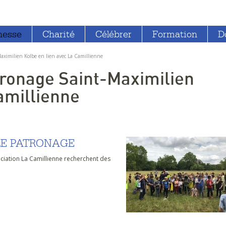
nesse
Charité
Célébrer
Formation
D
Maximilien Kolbe en lien avec La Camillienne
atronage Saint-Maximilien
amillienne
LE PATRONAGE
ociation La Camillienne recherchent des