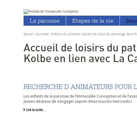
Aller
Outils
au
personnels
La paroisse
Etapes de la vie
Jeu
contenu.
|
Aller
à
Accueil
›
Jeunesse
›
Enfants du primaire
›
Accueil de loisirs du patronage Saint-
la
navigation
Accueil de loisirs du p
Kolbe en lien avec La C
RECHERCHE D’ANIMATEURS POUR 
Les enfants de la paroisse de l’Immaculée Conception et de l’ass
jeunes désireux de s’engager auprès d’eux tous les mercredis !
Lire la suite…