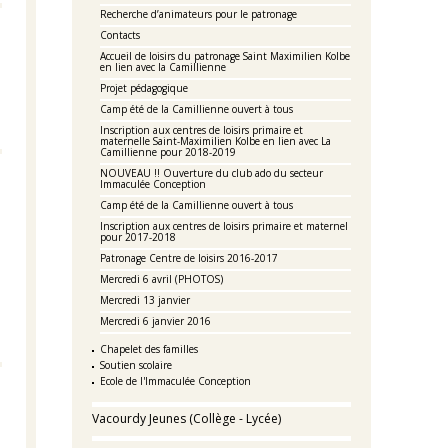
Recherche d’animateurs pour le patronage
Contacts
Accueil de loisirs du patronage Saint Maximilien Kolbe
en lien avec la Camillienne
Projet pédagogique
Camp été de la Camillienne ouvert à tous
Inscription aux centres de loisirs primaire et
maternelle Saint-Maximilien Kolbe en lien avec La
Camillienne pour 2018-2019
NOUVEAU !! Ouverture du club ado du secteur
Immaculée Conception
Camp été de la Camillienne ouvert à tous
Inscription aux centres de loisirs primaire et maternel
pour 2017-2018
Patronage Centre de loisirs 2016-2017
Mercredi 6 avril (PHOTOS)
Mercredi 13 janvier
Mercredi 6 janvier 2016
Chapelet des familles
Soutien scolaire
Ecole de l'Immaculée Conception
Vacourdy Jeunes (Collège - Lycée)