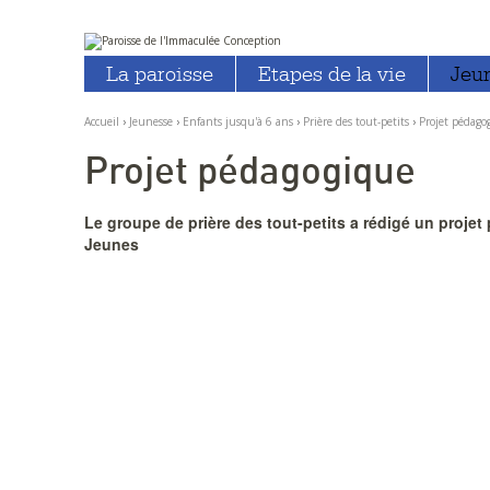
Aller
Outils
au
personnels
La paroisse
Etapes de la vie
Jeu
contenu.
|
Aller
à
Accueil
›
Jeunesse
›
Enfants jusqu'à 6 ans
›
Prière des tout-petits
›
Projet pédago
la
navigation
Projet pédagogique
Le groupe de prière des tout-petits a rédigé un projet
Jeunes