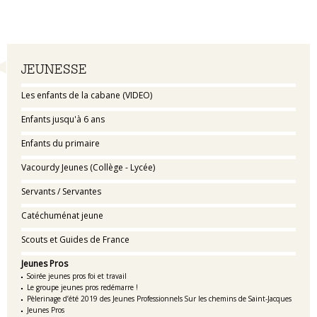
Navigation
JEUNESSE
Les enfants de la cabane (VIDEO)
Enfants jusqu'à 6 ans
Enfants du primaire
Vacourdy Jeunes (Collège - Lycée)
Servants / Servantes
Catéchuménat jeune
Scouts et Guides de France
Jeunes Pros
Soirée jeunes pros foi et travail
Le groupe jeunes pros redémarre !
Pèlerinage d’été 2019 des Jeunes Professionnels Sur les chemins de Saint-Jacques
Jeunes Pros