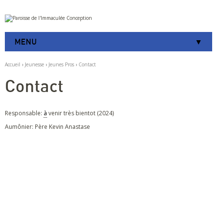
Aller
Outils
au
personnels
contenu.
|
MENU
Aller
à
la
Accueil
›
Jeunesse
›
Jeunes Pros
›
Contact
navigation
Contact
Responsable:
à
venir très bientot (2024)
Aumônier: Père Kevin Anastase