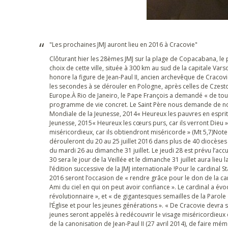
"Les prochaines JMJ auront lieu en 2016 à Cracovie"
Clôturant hier les 28èmes JMJ sur la plage de Copacabana, le
choix de cette ville, située à 300 km au sud de la capitale Var
honore la figure de Jean-Paul II, ancien archevêque de Cracovi
les secondes à se dérouler en Pologne, après celles de Czes
Europe.À Rio de Janeiro, le Pape François a demandé « de tout
programme de vie concret. Le Saint Père nous demande de nou
Mondiale de la Jeunesse, 2014« Heureux les pauvres en esprit
Jeunesse, 2015« Heureux les cœurs purs, car ils verront Dieu 
miséricordieux, car ils obtiendront miséricorde » (Mt 5,7)Not
dérouleront du 20 au 25 juillet 2016 dans plus de 40 diocèses
du mardi 26 au dimanche 31 juillet. Le jeudi 28 est prévu l’accu
30 sera le jour de la Veillée et le dimanche 31 juillet aura lieu
l’édition successive de la JMJ internationale !Pour le cardinal S
2016 seront l’occasion de « rendre grâce pour le don de la can
Ami du ciel en qui on peut avoir confiance ». Le cardinal a évoq
révolutionnaire », et « de gigantesques semailles de la Parol
l’Église et pour les jeunes générations ». « De Cracovie devr
jeunes seront appelés à redécouvrir le visage miséricordieux 
de la canonisation de Jean-Paul II (27 avril 2014), de faire m