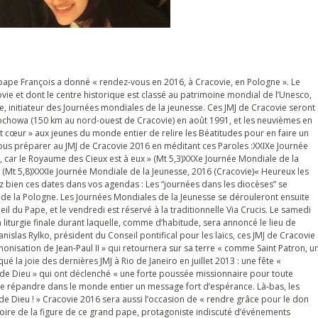
 pape François a donné « rendez-vous en 2016, à Cracovie, en Pologne ». Le
sovie et dont le centre historique est classé au patrimoine mondial de l’Unesco,
e, initiateur des Journées mondiales de la jeunesse. Ces JMJ de Cracovie seront
tochowa (150 km au nord-ouest de Cracovie) en août 1991, et les neuvièmes en
 cœur » aux jeunes du monde entier de relire les Béatitudes pour en faire un
s préparer au JMJ de Cracovie 2016 en méditant ces Paroles :XXIXe Journée
, car le Royaume des Cieux est à eux » (Mt 5,3)XXXe Journée Mondiale de la
» (Mt 5,8)XXXIe Journée Mondiale de la Jeunesse, 2016 (Cracovie)« Heureux les
ez bien ces dates dans vos agendas : Les “journées dans les diocèses” se
 de la Pologne. Les Journées Mondiales de la Jeunesse se dérouleront ensuite
eil du Pape, et le vendredi est réservé à la traditionnelle Via Crucis. Le samedi
 la liturgie finale durant laquelle, comme d’habitude, sera annoncé le lieu de
tanislas Rylko, président du Conseil pontifical pour les laïcs, ces JMJ de Cracovie
onisation de Jean-Paul II » qui retournera sur sa terre « comme Saint Patron, u
ué la joie des dernières JMJ à Rio de Janeiro en juillet 2013 : une fête «
e de Dieu » qui ont déclenché « une forte poussée missionnaire pour toute
a se répandre dans le monde entier un message fort d’espérance. Là-bas, les
de Dieu ! » Cracovie 2016 sera aussi l’occasion de « rendre grâce pour le don
émoire de la figure de ce grand pape, protagoniste indiscuté d’événements