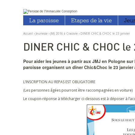
Aller
Outils
au
personnels
La paroisse
Etapes de la vie
Jeu
contenu.
|
Aller
à
Accueil
›
Jeunesse
›
JMJ 2016 à Cracovie
›
DINER CHIC & CHOC le 23 janvier
la
navigation
DINER CHIC & CHOC le 2
Pour aider les jeunes à partir aux JMJ en Pologne sur l
paroisse organisent un dîner Chic&Choc le 23 janvier à
L’INSCRIPTION AU REPAS EST OBLIGATOIRE
(Les personnes âgées pourront être raccompagnées en voiture)
Le coupon-réponse à télécharger ci-dessous est à déposer à l’accu