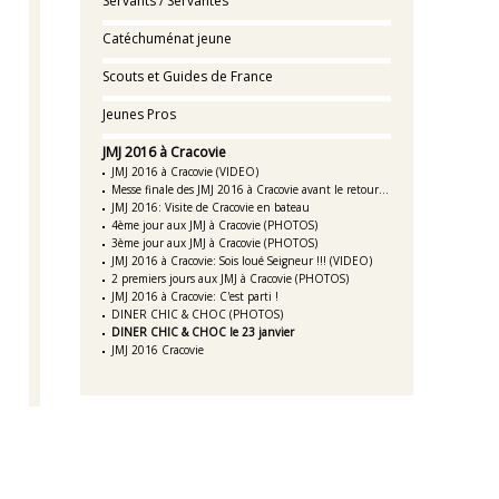
Servants / Servantes
Catéchuménat jeune
Scouts et Guides de France
Jeunes Pros
JMJ 2016 à Cracovie
JMJ 2016 à Cracovie (VIDEO)
Messe finale des JMJ 2016 à Cracovie avant le retour...
JMJ 2016: Visite de Cracovie en bateau
4ème jour aux JMJ à Cracovie (PHOTOS)
3ème jour aux JMJ à Cracovie (PHOTOS)
JMJ 2016 à Cracovie: Sois loué Seigneur !!! (VIDEO)
2 premiers jours aux JMJ à Cracovie (PHOTOS)
JMJ 2016 à Cracovie: C'est parti !
DINER CHIC & CHOC (PHOTOS)
DINER CHIC & CHOC le 23 janvier
JMJ 2016 Cracovie