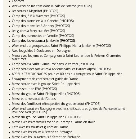
Contacts
Week-end de maîtrise dans la baie de Somme (PHOTOS)
Les scouts à Magnitot (PHOTOS)
Camp des JEM à Mazamet (PHOTOS)
Camp des pionniers à la Genête (PHOTOS)
Camp des caravelles à Annecy (PHOTOS)
Les guides à Mery sur Mer (PHOTOS)
Camp des jeannettes en Vendée (PHOTOS)
Camp des louveteaux à Jambville (PHOTOS)
Week-end du groupe scout Saint Philippe Neri à Jambville (PHOTOS)
Avec les guides à Coulaures en Dordogne
Messe avec les Jems et Compagnons à Saint Laurent de la Prée en Charentes
Maritimes
Camp scout à Saint Guillaume dans le Vercors (PHOTOS)
Camp scout des caravelles à Arvieux dans les Hautes Alpes (PHOTOS)
APPEL à TÉMOIGNAGES pour les 80 ans du groupe scout Saint Philippe Néri
Engagements de chef scout et guide de France
Messe scoute avec le groupe Saint Philippe Néri
Camps scout de l'été (PHOTOS)
Messe du groupe Saint Philippe Néri (PHOTOS)
Messe et carré scout de Pâques
Messe des familles et rétrospective du groupe scout (PHOTOS)
Week-end scout en Bourgogne avec les chefs scouts et guides de France de saint
Philippe Neri (PHOTOS)
Messe du groupe Saint Philippe Néri (PHOTOS)
Messe avec les caravelles avant leur camp à Parme en Italie
L'été avec les scouts et guides de France
Messe avec les scouts à Serent en Bretagne
Messe avec les Louveteaux à Serent en Bretagne